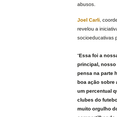
abusos.
Joel Carli
, coord
revelou a iniciati
socioeducativas 
“
Essa foi a noss
principal, nosso
pensa na parte 
boa ação sobre 
um percentual qu
clubes do futeb
muito orgulho do