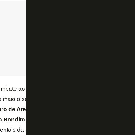
ombate ao abuso e exploração sexual da criança e d
e maio o seu Dia Nacional, o evento contou com dua
ro de Atenção Psicossocial (CAPS) de Mangarat
o
Bondim
. Os representantes do CAPS abordaram
ntais da criança, estados de alerta e formas de ag