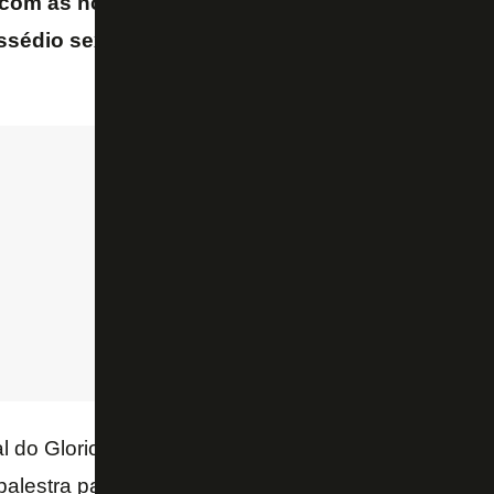
com as nossas categorias de base, do sub-11 ao
ssédio sexual e que vai ser a primeira de muitas
“
al do Glorioso,
Maristela
Eleutério
valorizou o momen
palestra para todos os presentes.