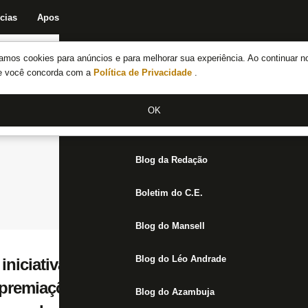
cias
Apostas
Fórum
Blog da Redação
Boletim do C.E.
Fechar menu principal
amos cookies para anúncios e para melhorar sua experiência. Ao continuar n
Notícias do Botafogo
te você concorda com a
Política de Privacidade
.
Fórum
OK
Jogos
Blog da Redação
Boletim do C.E.
Blog do Mansell
Blog do Léo Andrade
 iniciativa dos atletas, elenco do Botafogo 
 premiações ao desenvolvimento de ações
Blog do Azambuja