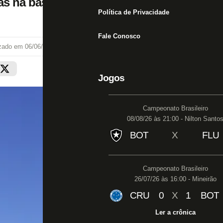
as na base
Política de Privacidade
Fale Conosco
izado em
06/06/24 às 12:23
Jogos
Campeonato Brasileiro
08/08/26 às 21:00 - Nilton Santo
BOT
X
FLU
Campeonato Brasileiro
26/07/26 às 16:00 - Mineirão
CRU
0
X
1
BOT
Ler a crônica