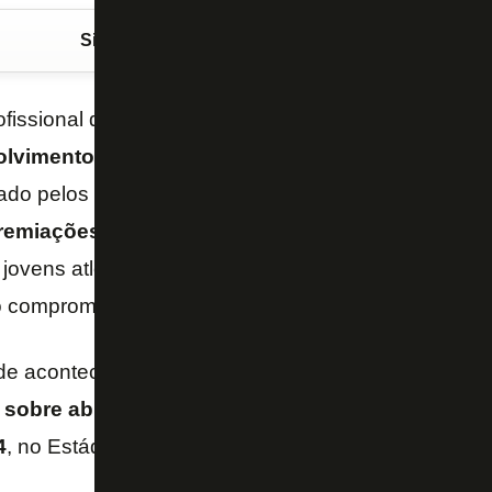
Siga o FogãoNET
no Google Discover
ofissional do
Botafogo
, em nobre iniciativa, tornou-
olvimento
social
dos atletas das categorias de
bas
do pelos capitães, o grupo formalizou à direção a
c
remiações
com foco no desenvolvimento de ações e
 jovens atletas alvinegros. O Botafogo se orgulha da
 o compromisso no auxílio ao desenvolvimento de ci
ade aconteceu já na última segunda-feira (3/6/2024)
 sobre abuso sexual
para atletas e responsáveis 
4
, no Estádio Nilton Santos.