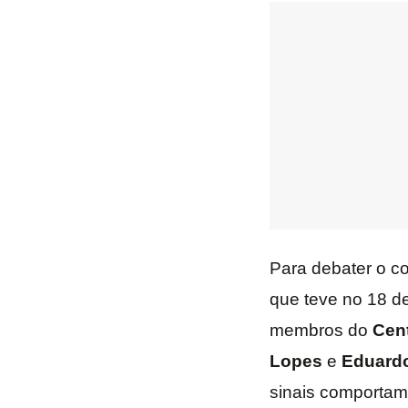
Para debater o c
que teve no 18 d
membros do
Cent
Lopes
e
Eduard
sinais comportame