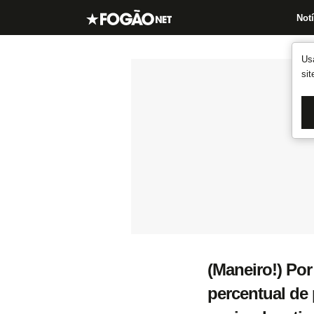
Notí
Us
si
(Maneiro!) Por
percentual de