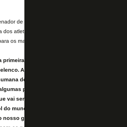
enador de futebol do Botafogo e um dos idealizadore
va dos atletas da equipe profissional em investir em 
para os mais jovens.
a primeira palestra. Estou representando a noss
 elenco. Através deles se iniciou uma ideia que in
humana dos nossos atletas da base. Essa ideia 
algumas premiações que a nossa equipe principa
e vai ser destinado para esse tipo de ação. Não
ol do mundo acontece isso, mas eu como botafo
 nosso grupo de atletas por iniciar esse projeto