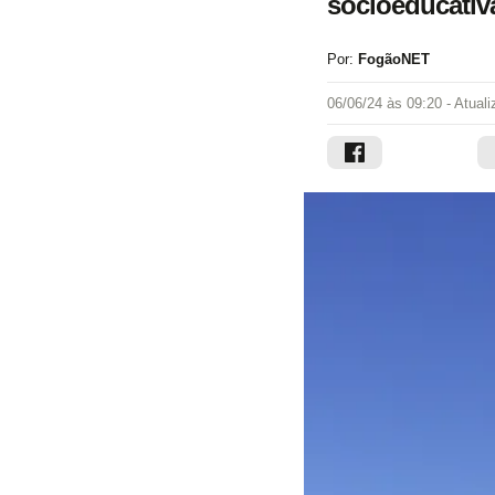
socioeducativ
Por:
FogãoNET
06/06/24 às 09:20
- Atual