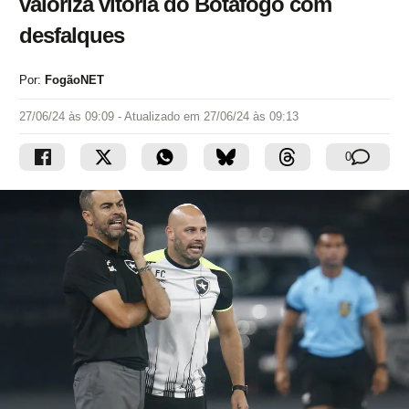
valoriza vitória do Botafogo com
desfalques
Por:
FogãoNET
27/06/24 às 09:09
- Atualizado em
27/06/24 às 09:13
0