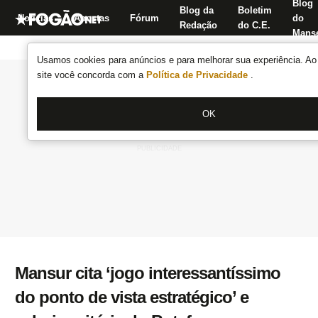
Blog
Blog da
Boletim
Notícias
Apostas
Fórum
do
Redação
do C.E.
Manse
Usamos cookies para anúncios e para melhorar sua experiência. Ao 
site você concorda com a
Política de Privacidade
.
OK
Mansur cita ‘jogo interessantíssimo
do ponto de vista estratégico’ e