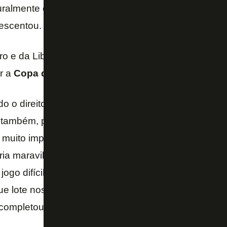
almente e estão dando certo, porque de fato ele te
escentou.
ro e da Libertadores em 2024, Marçal sabe o que o 
r a
Copa do Brasil
.
odo o direito, a gente sabe que é um desejo da nossa
também, porque a gente ano passado conseguiu lev
 muito importantes, como a Libertadores inédita. E a
a maravilhoso. Então, a gente vai em busca desse t
ogo difícil pela frente, que é o jogo de volta contra
ue lote nosso estádio e que nos apoie, que a gente 
 completou.