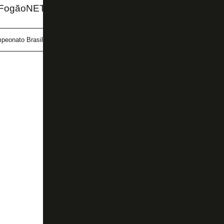
 FogãoNET
peonato Brasileiro
Copa do Brasil
Marçal