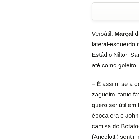
Versátil,
Marçal
de
lateral-esquerdo 
Estádio Nilton Sa
até como goleiro.
– É assim, se a g
zagueiro, tanto f
quero ser útil em
época era o John,
camisa do Botafog
(Ancelotti) senti