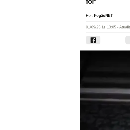
for’
Por:
FogãoNET
01/09/25 às 13:05
- Atual