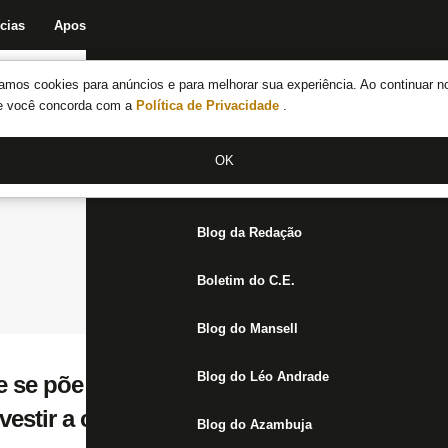
cias
Apostas
Fórum
Blog da Redação
Boletim do C.E.
Fechar menu principal
amos cookies para anúncios e para melhorar sua experiência. Ao continuar n
Notícias do Botafogo
te você concorda com a
Política de Privacidade
.
Fórum
OK
Jogos
Blog da Redação
Boletim do C.E.
Blog do Mansell
Blog do Léo Andrade
e se põe à disposição até para ser goleiro
vestir a camisa e entrar em campo, seja na
Blog do Azambuja