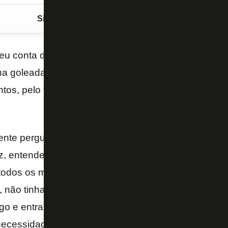
Siga o FogãoNET
no Google Discover
u conta do recado como zagueiro até pela direita e 
na goleada por 4 a 1 sobre o Red Bull Bragantino, n
ntos, pelo
Campeonato Brasileiro
. O jogador brinc
ente perguntar para o Felipe Melo se ele joga de vol
az, entendeu? Como eu disse, eu estou aqui para aj
 todos os momentos, até brinquei também, se o John 
 não tinha problema ir para o gol. Claramente o meu 
o e entrar em campo, seja a posição que for. Então
r necessidade de que eu jogue na zaga, eu estou disp