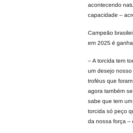
acontecendo natur
capacidade – acr
Campeão brasilei
em 2025 é ganha
– A torcida tem t
um desejo nosso 
troféus que foram
agora também seri
sabe que tem um j
torcida só peço q
da nossa força –