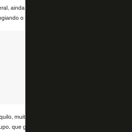
eral, ainda mais, porque é minha posição de origem 
ogiando o treinador.
nquilo, muito transparente, desde o início direto com
upo, que gosta muito do trabalho dele também. As c