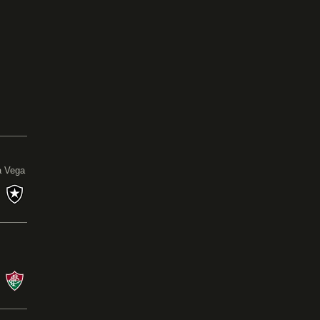
0
a Vega
s