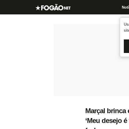
Notí
Us
si
Marçal brinca 
‘Meu desejo é 