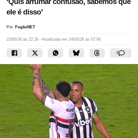
‘Quis arrumar confusão, sabemos que
ele é disso’
Por:
FogãoNET
23/05/26 às 22:26
- Atualizado em
24/05/26 às 07:06
0