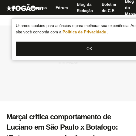
Blog
Blog da
Boletim
Notícias
Apostas
Fórum
do
Redação
do C.E.
Manse
Usamos cookies para anúncios e para melhorar sua experiência. Ao 
site você concorda com a
Política de Privacidade
.
OK
Marçal critica comportamento de
Luciano em São Paulo x Botafogo: