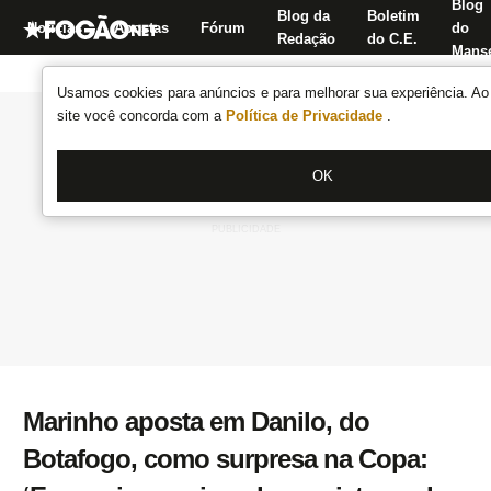
Blog
Blog da
Boletim
Notícias
Apostas
Fórum
do
Redação
do C.E.
Manse
Usamos cookies para anúncios e para melhorar sua experiência. Ao 
site você concorda com a
Política de Privacidade
.
OK
Marinho aposta em Danilo, do
Botafogo, como surpresa na Copa: