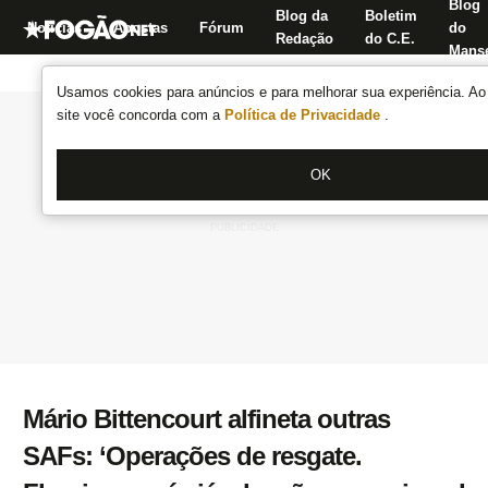
Blog
Blog da
Boletim
Notícias
Apostas
Fórum
do
Redação
do C.E.
Manse
Usamos cookies para anúncios e para melhorar sua experiência. Ao 
site você concorda com a
Política de Privacidade
.
OK
Mário Bittencourt alfineta outras
SAFs: ‘Operações de resgate.