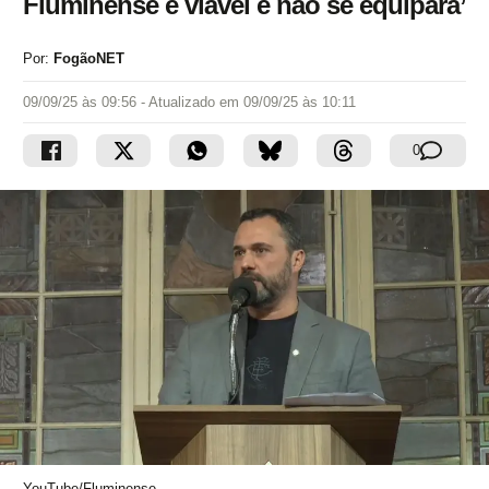
Fluminense é viável e não se equipara’
Por:
FogãoNET
09/09/25 às 09:56
- Atualizado em
09/09/25 às 10:11
0
YouTube/Fluminense