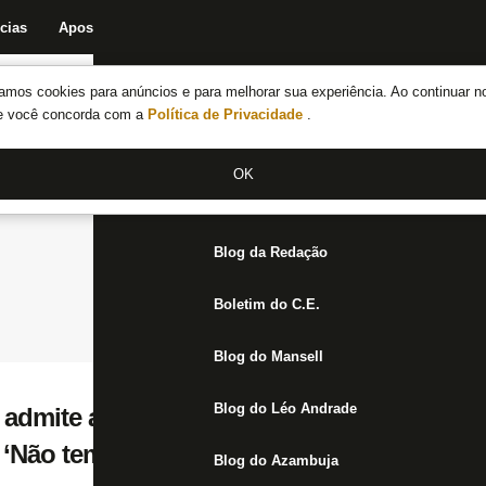
cias
Apostas
Fórum
Blog da Redação
Boletim do C.E.
Fechar menu principal
amos cookies para anúncios e para melhorar sua experiência. Ao continuar n
Notícias do Botafogo
te você concorda com a
Política de Privacidade
.
Fórum
OK
Jogos
Blog da Redação
Boletim do C.E.
Blog do Mansell
Blog do Léo Andrade
s admite atuação ruim do Botafogo no clás
: ‘Não temos muito tempo para lamentar’
Blog do Azambuja