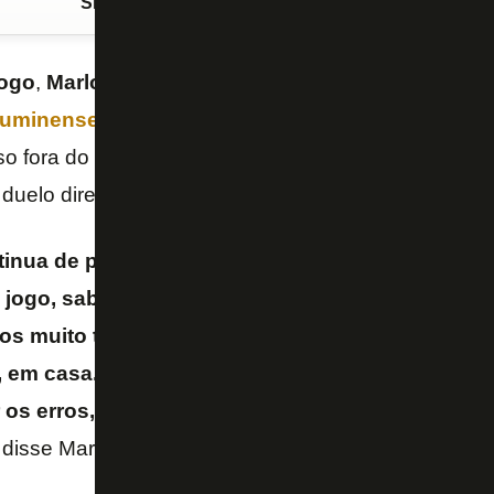
Siga o FogãoNET
no Google Discover
ogo
,
Marlon Freitas
admitiu que o time não teve bo
luminense
por 2 a 0 neste domingo, no Maracanã
so fora do G-4 do
Campeonato Brasileiro
. O volant
duelo direto contra o
Bahia
.
tinua de pé. É claro que perder um clássico semp
ogo, sabemos disso. É triste, é ruim, mas preci
mos muito tempo para lamentar, daqui a dois dias 
em casa. É levantar a cabeça e seguir, unidos, 
ir os erros, continuar se cobrando para fazermos
disse Marlon ao “
Premiere
“.