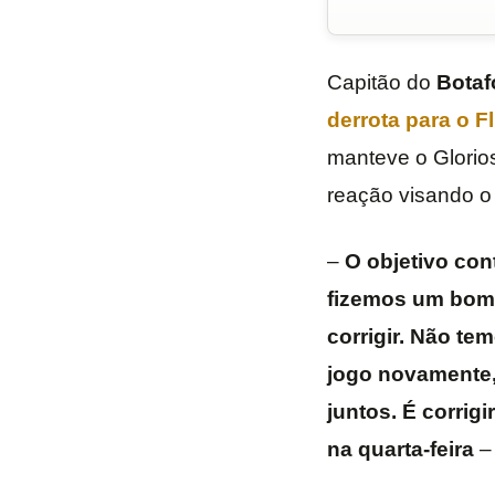
Capitão do
Botaf
derrota para o
F
manteve o Glorio
reação visando o 
–
O objetivo con
fizemos um bom j
corrigir. Não te
jogo novamente, 
juntos. É corrig
na quarta-feira
– 