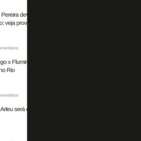
 Pereira deve estrear pelo Botafogo contra o Fluminense,
o; veja provável escalação
omentários
go x Fluminense, pelo Brasileiro Feminino, é adiado devido
 no Rio
omentários
Arleu será o árbitro de Botafogo x Fluminense pelo Campe