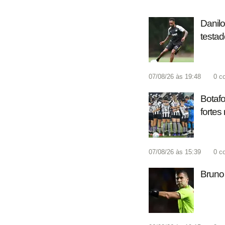
Danilo
testad
07/08/26 às 19:48
0
c
Botafo
fortes
07/08/26 às 15:39
0
c
Bruno 