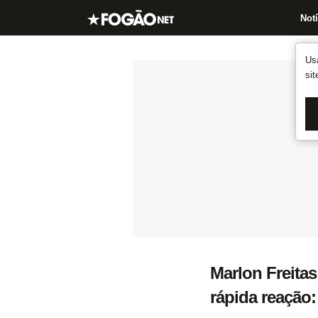
Notí
Us
si
Marlon Freita
rápida reação