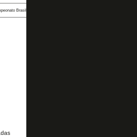
peonato Brasileiro
Fluminense
Marlon Freitas
adas