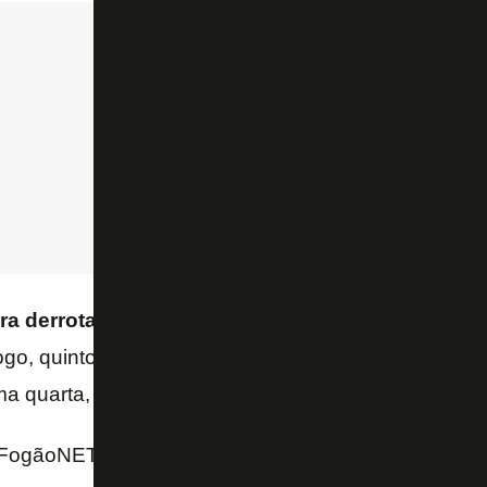
ira derrota de Marlon Freitas para o Fluminense 
ogo, quinto colocado com 40 pontos, recebe o Bahi
a quarta, às 21h30, no Nilton Santos.
FogãoNET e Premiere