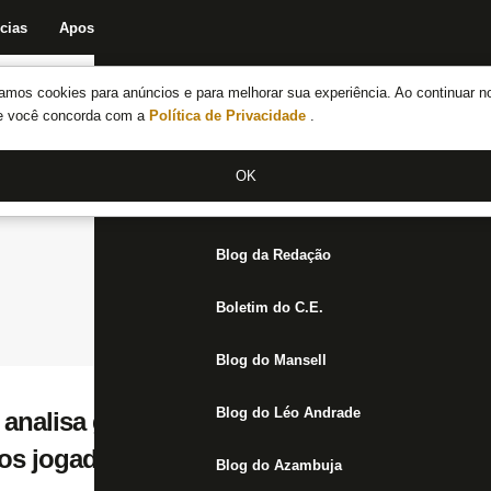
cias
Apostas
Fórum
Blog da Redação
Boletim do C.E.
Fechar menu principal
amos cookies para anúncios e para melhorar sua experiência. Ao continuar n
Notícias do Botafogo
te você concorda com a
Política de Privacidade
.
Fórum
OK
Jogos
Blog da Redação
Boletim do C.E.
Blog do Mansell
Blog do Léo Andrade
 analisa gols sofridos pelo Botafogo contra
dos jogadores. Estratégia bem montada, m
Blog do Azambuja