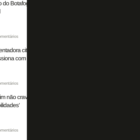
 do Botafogo mostra para Franclim Carvalho que é preci
l
omentários
ntadora cita procuras de Flamengo, Palmeiras e Cruzeiro
ssiona com sucesso do Botafogo de 2024
omentários
im não crava substituto de Huguinho em Botafogo x Flum
ilidades'
omentários