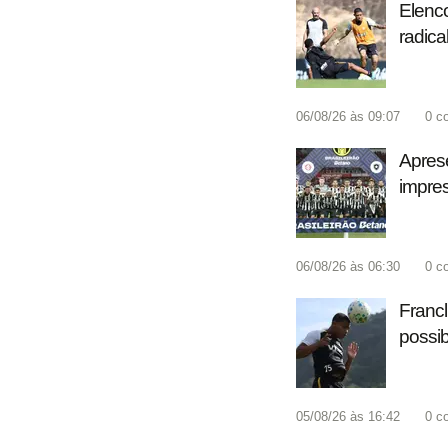
Elenco
radica
06/08/26 às 09:07
0
c
Aprese
impre
06/08/26 às 06:30
0
c
Francl
possib
05/08/26 às 16:42
0
c