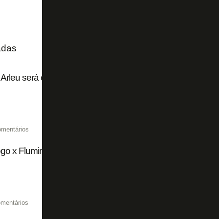
adas
Arleu será o árbitro de Botafogo x Fluminense pelo Campe
omentários
go x Fluminense chega a 15 mil ingressos vendidos de fo
mentários