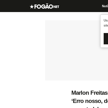
Notí
Us
si
Marlon Freitas
‘Erro nosso, 