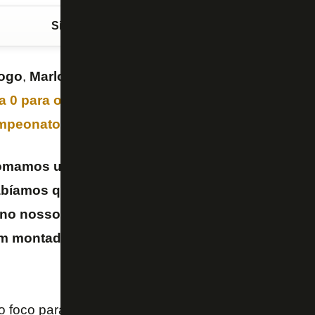
Siga o FogãoNET
no Google Discover
ogo
,
Marlon Freitas
analisou no intervalo os gols so
 a 0 para o
Cruzeiro
, neste domingo (3/8), no Está
peonato Brasileiro
. O volante admitiu a atuação r
omamos um gol bobo ali. E aí depois tomamos ou
bíamos que era o forte do Cruzeiro, equipe muito
 no nosso pé. Acho que é mais erro nosso, dos j
bem montada, só não foi bem executada
– afirmou M
o foco para a Copa do Brasil, na qual enfrenta o Red