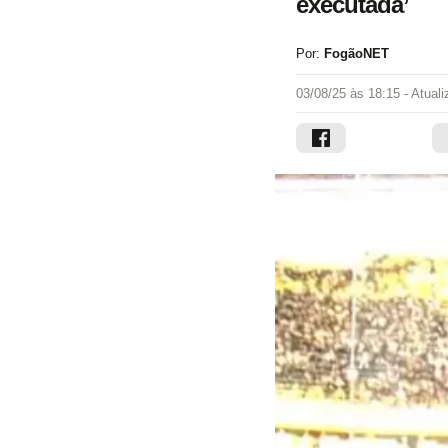
executada’
Por:
FogãoNET
03/08/25 às 18:15
- Atual