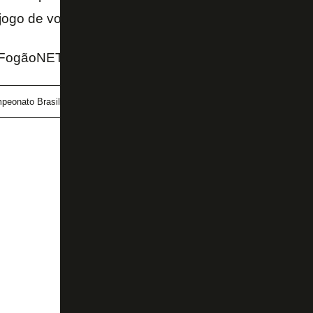
 jogo de volta das oitavas de final.
FogãoNET e TV Globo
peonato Brasileiro
Cruzeiro
Marlon Freitas