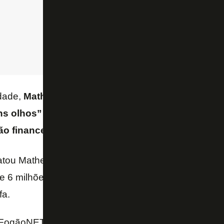
dade,
Matheus Martins não tem permanência garan
s olhos” uma possível venda no meio do ano, 
o financeira
.
atou Matheus Martins por 10 milhões de euros, mas 
de 6 milhões de euros com a
Udinese
, o que pode g
fa.
FogãoNET e GE