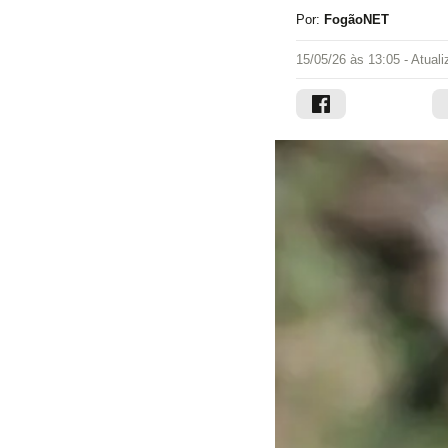
Por:
FogãoNET
15/05/26 às 13:05
- Atual