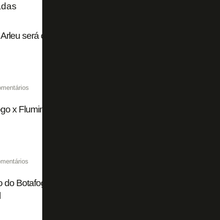
adas
Arleu será o árbitro de Botafogo x Fluminense pelo Campe
omentários
go x Fluminense chega a 15 mil ingressos vendidos de fo
mentários
 do Botafogo mostra para Franclim Carvalho que é preci
l