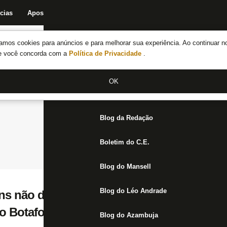
cias
Apostas
Fórum
Blog da Redação
Boletim do C.E.
Fechar menu principal
amos cookies para anúncios e para melhorar sua experiência. Ao continuar n
Notícias do Botafogo
te você concorda com a
Política de Privacidade
.
Fórum
OK
Jogos
Blog da Redação
Boletim do C.E.
Blog do Mansell
Blog do Léo Andrade
ns não deve enfrentar Corinthians e tem ch
o Botafogo no meio do ano
Blog do Azambuja