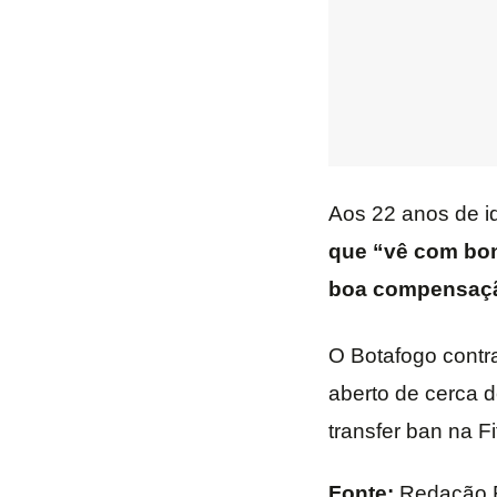
Aos 22 anos de i
que “vê com bon
boa compensaçã
O Botafogo contr
aberto de cerca 
transfer ban na Fi
Fonte:
Redação 