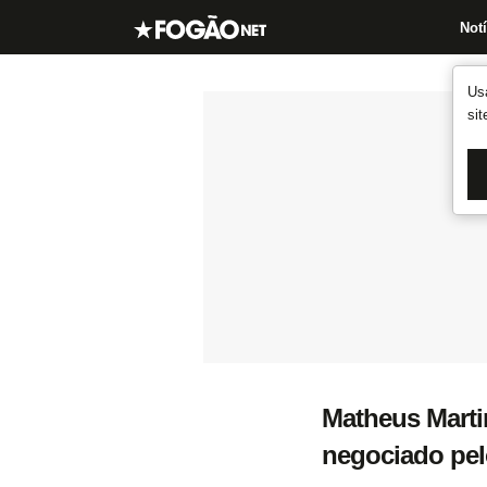
Notí
Us
si
Matheus Marti
negociado pel