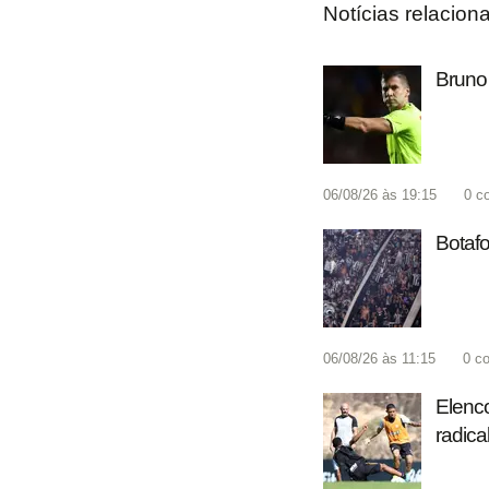
Notícias relacion
Bruno 
06/08/26 às 19:15
0
c
Botafo
06/08/26 às 11:15
0
co
Elenco
radica