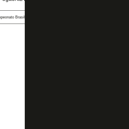
peonato Brasileiro
Corinthians
Matheus Martins
Ud