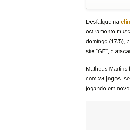
Desfalque na
eli
estiramento musc
domingo (17/5), 
site “GE”, o ataca
Matheus Martins 
com
28
jogos
, s
jogando em nove p