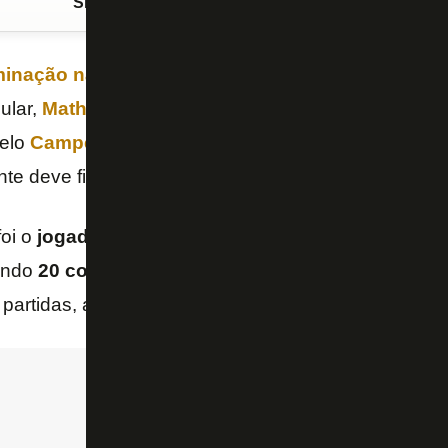
Siga o FogãoNET
no Google Discover
minação na
Copa do Brasil
para a
Chapecoense
p
ular,
Matheus Martins
é dúvida para o jogo com o
C
pelo
Campeonato Brasileiro
, no Estádio Nilton San
nte deve ficar fora.
foi o
jogador que mais atuou pelo
Botafogo
na te
endo
20 como titular
. Com o técnico Franclim Carva
artidas, até se lesionar.