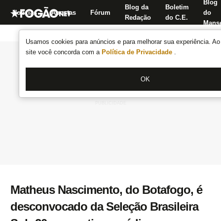
Blog
Blog da
Boletim
Notícias
Apostas
Fórum
do
Redação
do C.E.
Manse
Usamos cookies para anúncios e para melhorar sua experiência. Ao 
site você concorda com a
Política de Privacidade
.
OK
Matheus Nascimento, do Botafogo, é
desconvocado da Seleção Brasileira