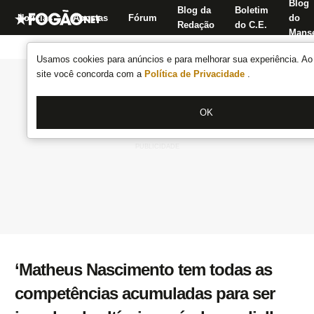
Blog
Blog da
Boletim
Notícias
Apostas
Fórum
do
Redação
do C.E.
Manse
Usamos cookies para anúncios e para melhorar sua experiência. Ao 
site você concorda com a
Política de Privacidade
.
OK
‘Matheus Nascimento tem todas as
competências acumuladas para ser