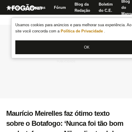
Blog
Blog da
Boletim
Notícias
Apostas
Fórum
do
Redação
do C.E.
Manse
Usamos cookies para anúncios e para melhorar sua experiência. Ao 
site você concorda com a
Política de Privacidade
.
OK
Maurício Meirelles faz ótimo texto
sobre o Botafogo: ‘Nunca foi tão bom