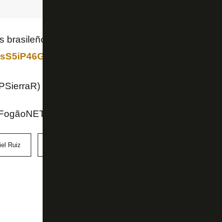
os brasileños continúa, pero lo que pide el ‘Embajado
/CsS5iP46GW
PSierraR)
July 1, 2022
ogãoNET e Twitter do Pipe Sierra
el Ruiz
Millonarios