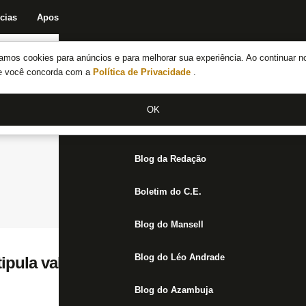
cias
Apostas
Fórum
Blog da Redação
Boletim do C.E.
Fechar menu principal
amos cookies para anúncios e para melhorar sua experiência. Ao continuar n
Notícias do Botafogo
te você concorda com a
Política de Privacidade
.
Fórum
OK
Jogos
Blog da Redação
Boletim do C.E.
Blog do Mansell
Blog do Léo Andrade
tipula valor para negociar meia Daniel Ruí
Blog do Azambuja