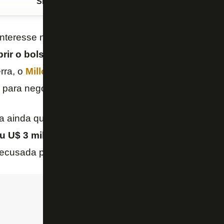
Siga o FogãoNET
no Google Discover
interesse no meia
Daniel Ruíz
desde o primeiro sem
brir o bolso
para contratar o jogador colombiano. D
erra, o
Millonarios (COL)
estipulou o valor de
U$ 5 m
para negociar o atleta de
20
anos
.
ra ainda que o
Botafogo tem interesse em Daniel R
u U$ 3 milhões por 80% dos direitos econômicos
recusada pelo Millonarios.