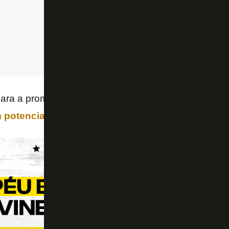
para a promessa,
a diretoria do Botafogo consider
 potencial de revenda
.