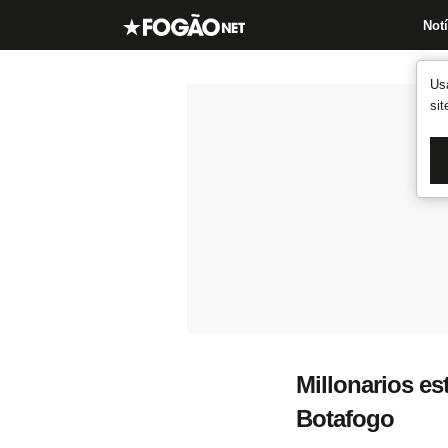
Notí
Us
si
Millonarios es
Botafogo