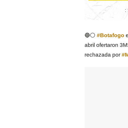
🔵⚪️
#Botafogo
e
abril ofertaron 3
rechazada por
#M