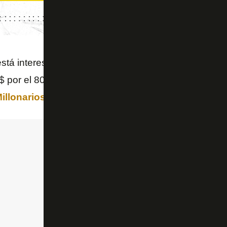
stá interesado en Daniel Ruíz (20) desde hace 6 me
M$ por el 80% de sus derechos económicos, pero la 
illonarios