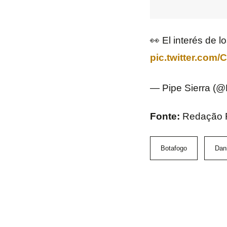
👀 El interés de l
pic.twitter.com
— Pipe Sierra (@
Fonte:
Redação F
Botafogo
Dani