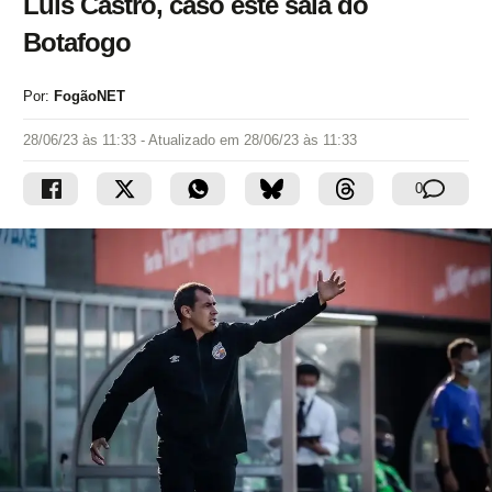
Luís Castro, caso este saia do
Botafogo
Por:
FogãoNET
28/06/23 às 11:33
- Atualizado em
28/06/23 às 11:33
0