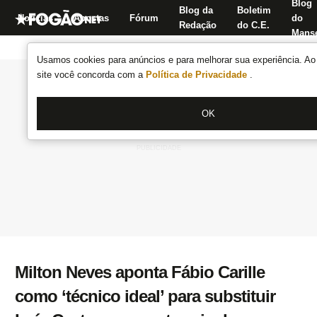
Blog
Blog da
Boletim
Notícias
Apostas
Fórum
do
Redação
do C.E.
Manse
Usamos cookies para anúncios e para melhorar sua experiência. Ao 
site você concorda com a
Política de Privacidade
.
OK
Milton Neves aponta Fábio Carille
como ‘técnico ideal’ para substituir