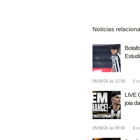
Notícias relacion
Botaf
Estud
06/08/26 às 12:59
0
c
LIVE 
joia d
05/08/26 às 08:00
0
c