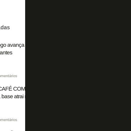
adas
ogo avança por acordo de rescisão com Joaquín Correa, 
iantes
omentários
CAFÉ COM FOGÃONET | Botafogo não pretende reintegrar
a base atrai mercado externo
omentários