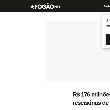
Notí
Us
si
R$ 176 milhões
rescisórias de