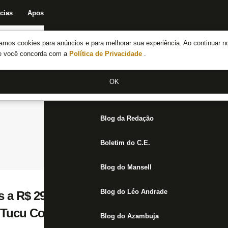
cias
Apostas
Fórum
Blog da Redação
Boletim do C.E.
Fechar menu principal
amos cookies para anúncios e para melhorar sua experiência. Ao continuar n
Notícias do Botafogo
te você concorda com a
Política de Privacidade
.
Fórum
OK
Jogos
Blog da Redação
Boletim do C.E.
Blog do Mansell
Blog do Léo Andrade
 a R$ 294 milhões: site argentino divulga 
 Tucu Correa, atacante do Botafogo e alvo
Blog do Azambuja