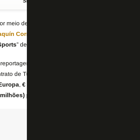
Siga o FogãoNET
no Google Discover
por meio de seu presidente,
Juan Sebastián Verón
,
aquín Correa
, atacante do
Botafogo
. Neste domingo
Sports
” deu mais detalhes da situação do atleta.
eportagem, o Botafogo estipulou três multas rescis
ntrato de Tucu, que vai até o fim de 2027:
€ 30 milhõ
 Europa
,
€ 40 milhões (R$ 235 milhões) para a Arg
 milhões) para ligas emergentes
, como Estados Un