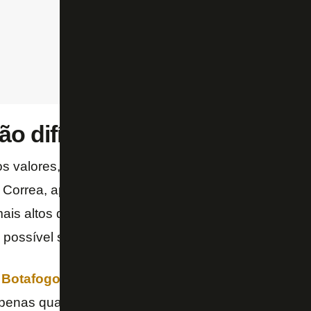
ão difícil, mas…
s valores, o “Cielo Sports” afirma ser difícil o Estud
 Correa, apesar do atacante não ter
status
de titular
ais altos do elenco, motivos que podem fazer a diret
 possível saída na janela de julho.
Botafogo para o Super Mundial de Clubes de 2025
penas quatro gols marcados e quatro assistências 