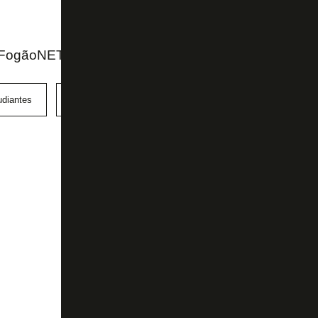
FogãoNET e Cielo Sports
udiantes
Joaquín Correa