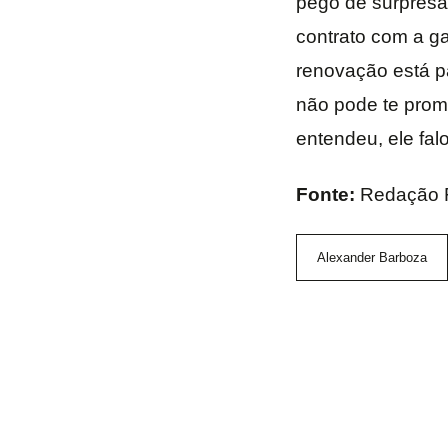
pego de surpresa.
contrato com a ga
renovação está pa
não pode te prome
entendeu, ele fal
Fonte:
Redação 
Alexander Barboza