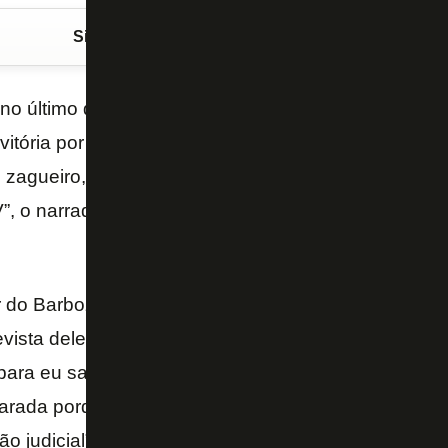
Siga o FogãoNET
no Google Discover
no último domingo a despedida de
Alexander Barb
vitória por 3 a 1 sobre o Corinthians, pelo Campeona
 zagueiro, pode haver mais saídas, como a de
Dani
, o narrador
Gustavo Villani
questionou a postura 
r do Barboza, que se despediu e está indo, esse já é
vista dele é tão elucidativa, é tão esclarecedora no 
ara eu sair, que eu queria renovar, eles disseram 
arada porque ninguém sabe quem manda no clube, é
o judicial”. Então, se fizeram isso com o Barboza, 