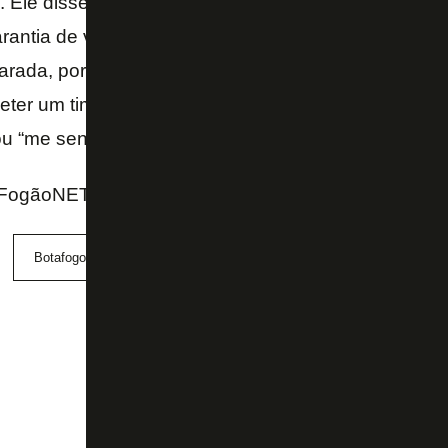
 Ele disse “eu não pedi para ser negociado, eu que
rantia de voltar a ter um projeto vencedor”. Eles me
rada, porque é decisão judicial, atrás de decisão jud
ter um time competitivo, porque não é a nossa real
ou “me senti desprestigiado e aceitei a negociação”
FogãoNET e SporTV
Botafogo
Danilo
Gustavo Villani
Marlon Freit