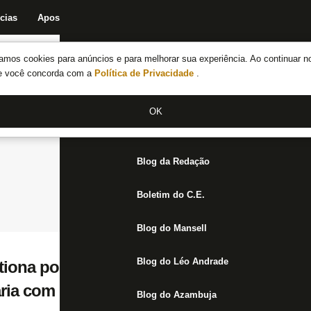
cias
Apostas
Fórum
Blog da Redação
Boletim do C.E.
Fechar menu principal
amos cookies para anúncios e para melhorar sua experiência. Ao continuar n
Notícias do Botafogo
te você concorda com a
Política de Privacidade
.
Fórum
OK
Jogos
Blog da Redação
Boletim do C.E.
Blog do Mansell
Blog do Léo Andrade
tiona postura do Botafogo: ‘Se fez isso co
aria com Danilo? Está vendendo almoço pa
Blog do Azambuja