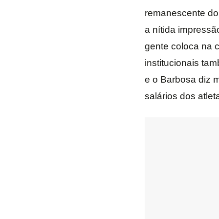
remanescente do 
a nítida impress
gente coloca na 
institucionais ta
e o Barbosa diz 
salários dos atlet