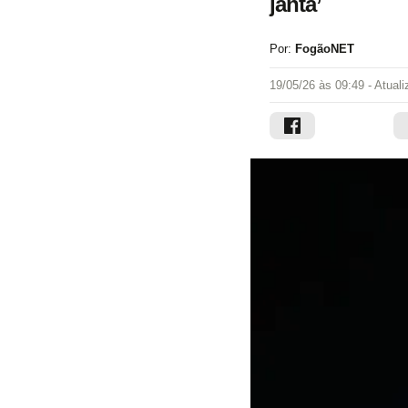
janta’
Por:
FogãoNET
19/05/26 às 09:49
- Atual