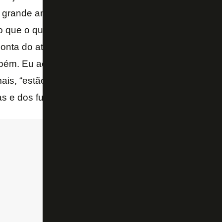
grande ano de 2024, por que não fariam isso com 
ão que o que serve para o Barboza serve também par
conta do atleta, colocaram em problemas pessoais,
mbém. Eu acho que tem a participação do Botafogo, p
mais, “estão me negociando com o Palmeiras para p
as e dos funcionários” – criticou Gustavo Villani.