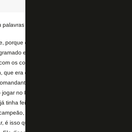
 palavras elogiosas para o defensor.
, porque ele fez uma partida muito séria. Ele inclus
gramado e dá uma volta, assim, já com um olhar me
com os companheiros, o outro remanescente de 2024
m, que era o assessor do Artur Jorge, com quem ele 
comandante, deu um abraço. É muito digno, muito di
 jogar no Palmeiras, como o Botafogo já tinha feito
á tinha feito com o
Marlon Freitas
, tendo que se de
 campeão, porque está vendendo o almoço para paga
, é isso que tem acontecido no clube, o Barboza é m