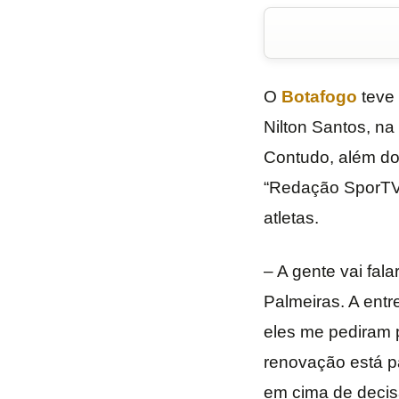
O
Botafogo
teve 
Nilton Santos, na 
Contudo, além do
“Redação SporTV”
atletas.
– A gente vai fala
Palmeiras. A entre
eles me pediram p
renovação está p
em cima de decisã