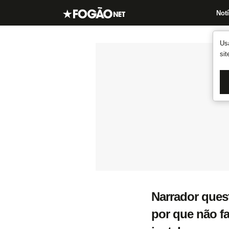
Notí
Us
si
Narrador ques
por que não f