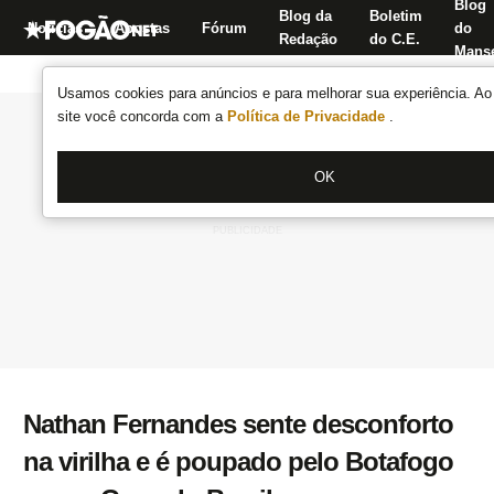
Blog
Blog da
Boletim
Notícias
Apostas
Fórum
do
Redação
do C.E.
Manse
Usamos cookies para anúncios e para melhorar sua experiência. Ao 
site você concorda com a
Política de Privacidade
.
OK
Nathan Fernandes sente desconforto
na virilha e é poupado pelo Botafogo