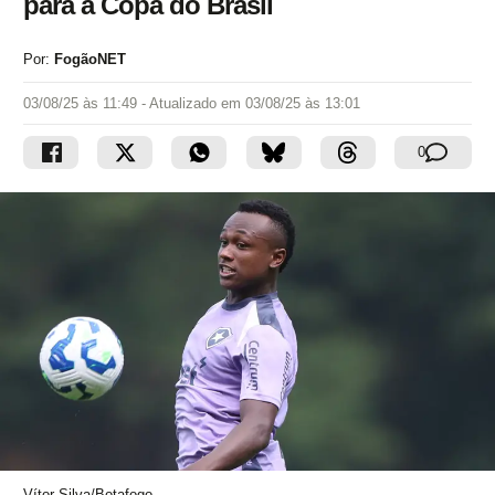
para a Copa do Brasil
Por:
FogãoNET
03/08/25 às 11:49
- Atualizado em
03/08/25 às 13:01
0
Vítor Silva/Botafogo