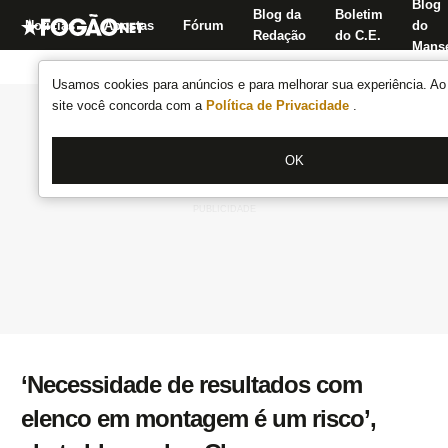
Blog
Blog da
Boletim
Notícias
Apostas
Fórum
do
Redação
do C.E.
Manse
Usamos cookies para anúncios e para melhorar sua experiência. Ao 
site você concorda com a
Política de Privacidade
.
OK
‘Necessidade de resultados com
elenco em montagem é um risco’,