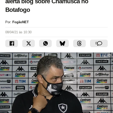
alerta blog sobre Chamusca no
Botafogo
Por:
FogãoNET
08/04/21 às 10:30
0