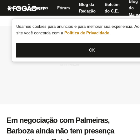
Blog
Blog da
Boletim
Notícias
Apostas
Fórum
do
Redação
do C.E.
Manse
Usamos cookies para anúncios e para melhorar sua experiência. Ao 
site você concorda com a
Política de Privacidade
.
OK
Em negociação com Palmeiras,
Barboza ainda não tem presença