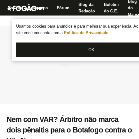
Blog
Blog da
Boletim
Notícias
Apostas
Fórum
do
Redação
do C.E.
Manse
Usamos cookies para anúncios e para melhorar sua experiência. Ao 
site você concorda com a
Política de Privacidade
.
OK
Nem com VAR? Árbitro não marca
dois pênaltis para o Botafogo contra o