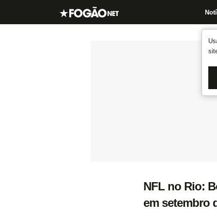
Notí
Us
si
NFL no Rio: Bo
em setembro 