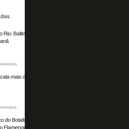
adas
 Rio: Baltimore Ravens deve treinar no CT do Botafogo pa
anã
omentários
ala mais de mil policiais para domingo com Fla-Flu e Botaf
mentários
o do Botafogo, Martín Anselmi retorna ao Maracanã três an
 o Flamengo