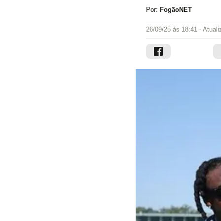
Por:
FogãoNET
26/09/25 às 18:41
- Atual