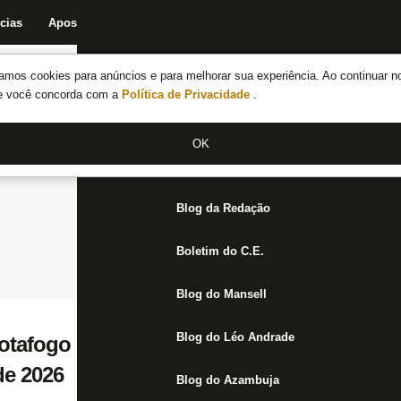
cias
Apostas
Fórum
Blog da Redação
Boletim do C.E.
Fechar menu principal
amos cookies para anúncios e para melhorar sua experiência. Ao continuar n
Notícias do Botafogo
te você concorda com a
Política de Privacidade
.
Fórum
OK
Jogos
Blog da Redação
Boletim do C.E.
Blog do Mansell
Blog do Léo Andrade
tafogo negocia abrir CT para receber trei
de 2026
Blog do Azambuja