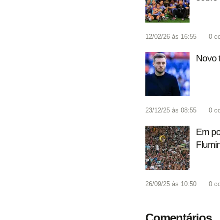
12/02/26 às 16:55
0
c
Novo t
23/12/25 às 08:55
0
c
Em pou
Flumi
26/09/25 às 10:50
0
c
Comentários