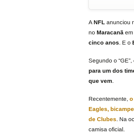
A
NFL
anunciou ne
no
Maracanã
em 
cinco anos
. E o
Segundo o “GE”,
para um dos tim
que vem
.
Recentemente,
o
Eagles
, bicampe
de Clubes
. Na o
camisa oficial.