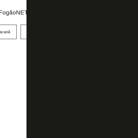
FogãoNET e GE
acanã
NFL