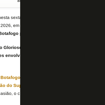
Siga o FogãoNET
no Google Discover
sta sexta-feira (26/9) a realização de um jogo da 
2026, em um acordo para no
mínimo três partidas
Botafogo
pode entrar nessa jogada.
o Glorioso negocia para ceder o Espaço Lonier, 
es envolvidos no jogo da NFL no Rio treinar, em
 Botafogo fez o caminho inverso: treinou no CT 
ão do Superbowl, antes das oitavas de final da
casião, o clube presenteou o
wide receiver
AJ
Brow