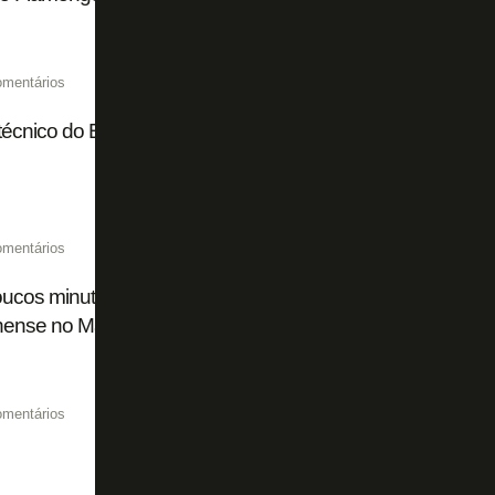
omentários
écnico do Botafogo já foi campeão calando o Maracanã
omentários
cos minutos, torcida do Botafogo esgota ingressos para 
nense no Maracanã
omentários