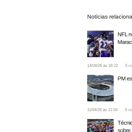
Notícias relacion
NFL no
Marac
14/04/26 às 18:22
0
c
PM esc
11/04/26 às 12:04
0
co
Técnic
sobre