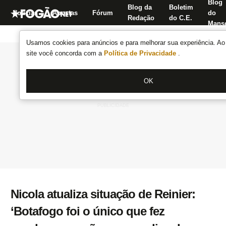
Blog
Blog da
Boletim
Notícias
Apostas
Fórum
do
Redação
do C.E.
Manse
Usamos cookies para anúncios e para melhorar sua experiência. Ao 
site você concorda com a
Política de Privacidade
.
OK
Nicola atualiza situação de Reinier:
‘Botafogo foi o único que fez