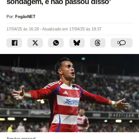
sondagem, e não passou disso’
Por:
FogãoNET
17/04/25 às 16:29
- Atualizado em
17/04/25 às 19:37
0
Arquivo pessoal