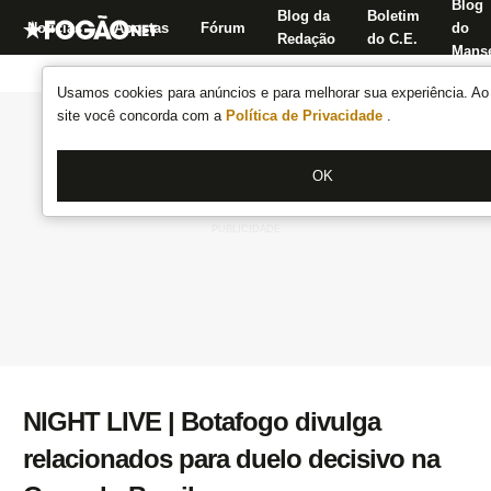
Blog
Blog da
Boletim
Notícias
Apostas
Fórum
do
Redação
do C.E.
Manse
Usamos cookies para anúncios e para melhorar sua experiência. Ao 
site você concorda com a
Política de Privacidade
.
OK
NIGHT LIVE | Botafogo divulga
relacionados para duelo decisivo na