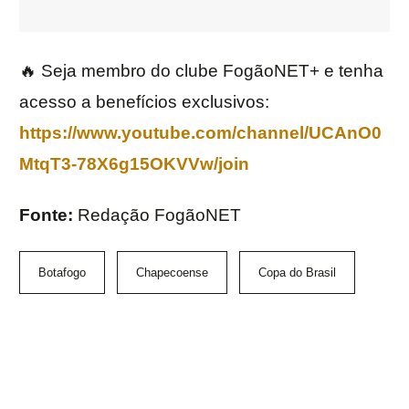
🔥 Seja membro do clube FogãoNET+ e tenha
acesso a benefícios exclusivos:
https://www.youtube.com/channel/UCAnO0
MtqT3-78X6g15OKVVw/join
Fonte:
Redação FogãoNET
Botafogo
Chapecoense
Copa do Brasil