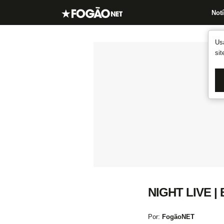
Notí
Us
si
NIGHT LIVE | 
Por:
FogãoNET