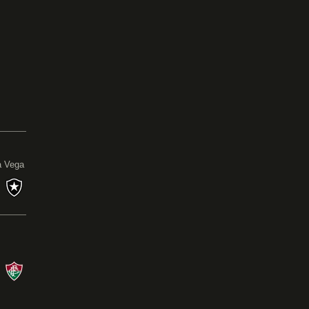
0
a Vega
s