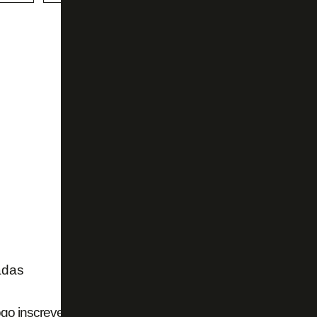
adas
go inscreve cinco reforços nas oitavas da Copa Sul-Americ