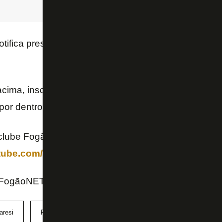
tifica presidente do Botafogo e Montenegro e cita ‘
 acima, inscreva-se no nosso canal no YouTube e si
 por dentro das últimas notícias do Glorioso! 📺🔥🔥
lube FogãoNET+ e tenha acesso a benefícios exclu
utube.com/channel/UCAnO0MtqT3-78X6g15OKVVw
 FogãoNET
aresi
Fifa
John Textor
Newton
transfer ba