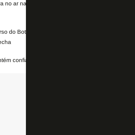
no ar na noite desse quinta-feira (11/06) com as pri
so do Botafogo para derrubar
transfer ban
por Thi
recha
tém confiança por troca com o Botafogo de
Newto