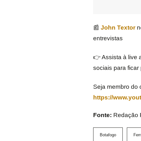
📰
John Textor
no
entrevistas
👉 Assista à live
sociais para ficar
Seja membro do c
https://www.yo
Fonte:
Redação
Botafogo
Ferr