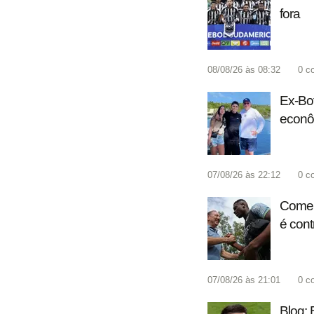
fora
08/08/26 às 08:32
0
c
Ex-Bot
econô
07/08/26 às 22:12
0
c
Coment
é cont
07/08/26 às 21:01
0
c
Blog: 