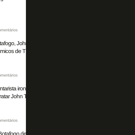
omentários
afogo, John Textor explica operação que antecipou recebim
micos de Thiago Almada
omentários
arista ironiza Flamengo: 'Plano A era Almada, plano B Lu
ratar John Textor. Que vontade de ser Botafogo'
omentários
Botafogo deve US$ 10 milhões a fundo por adiantamento de