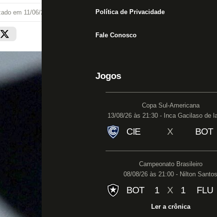
Política de Privacidade
izado em
11/06/26 às 20:00
Fale Conosco
Jogos
Copa Sul-Americana
13/08/26 às 21:30 - Inca Gacilaso de l
CIE
X
BOT
Campeonato Brasileiro
08/08/26 às 21:00 - Nilton Santo
BOT
1
X
1
FLU
Ler a crônica