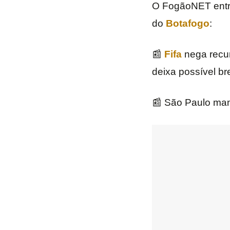
O FogãoNET entra 
do
Botafogo
:
📰
Fifa
nega recur
deixa possível b
📰 São Paulo man