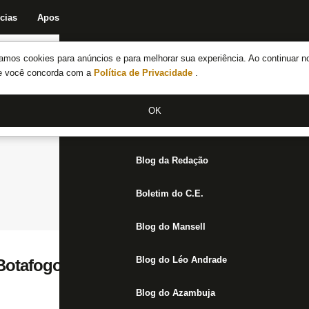
cias
Apostas
Fórum
Blog da Redação
Boletim do C.E.
Fechar menu principal
amos cookies para anúncios e para melhorar sua experiência. Ao continuar n
Notícias do Botafogo
te você concorda com a
Política de Privacidade
.
Fórum
OK
Jogos
Blog da Redação
Boletim do C.E.
Blog do Mansell
Blog do Léo Andrade
Botafogo tenta derrubar transfer ban por 
Blog do Azambuja