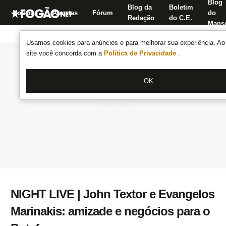
Blog
Blog da
Boletim
Notícias
Apostas
Fórum
do
Redação
do C.E.
Manse
Usamos cookies para anúncios e para melhorar sua experiência. Ao 
site você concorda com a
Política de Privacidade
.
OK
NIGHT LIVE | John Textor e Evangelos
Marinakis: amizade e negócios para o