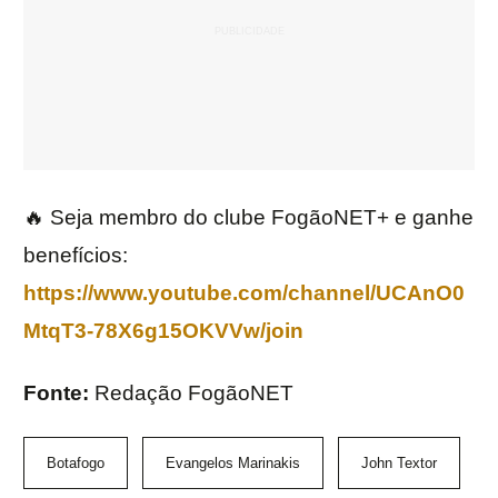
🔥 Seja membro do clube FogãoNET+ e ganhe
benefícios:
https://www.youtube.com/channel/UCAnO0
MtqT3-78X6g15OKVVw/join
Fonte:
Redação FogãoNET
Botafogo
Evangelos Marinakis
John Textor