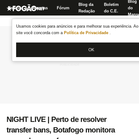
Blog
Blog da
Boletim
Notícias
Apostas
Fórum
do
Redação
do C.E.
Manse
Usamos cookies para anúncios e para melhorar sua experiência. Ao 
site você concorda com a
Política de Privacidade
.
OK
NIGHT LIVE | Perto de resolver
transfer bans, Botafogo monitora