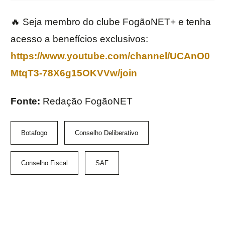
🔥 Seja membro do clube FogãoNET+ e tenha
acesso a benefícios exclusivos:
https://www.youtube.com/channel/UCAnO0
MtqT3-78X6g15OKVVw/join
Fonte:
Redação FogãoNET
Botafogo
Conselho Deliberativo
Conselho Fiscal
SAF