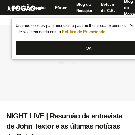
Blog
Blog da
Boletim
Notícias
Apostas
Fórum
do
Redação
do C.E.
Manse
Usamos cookies para anúncios e para melhorar sua experiência. Ao 
site você concorda com a
Política de Privacidade
.
OK
NIGHT LIVE | Resumão da entrevista
de John Textor e as últimas notícias