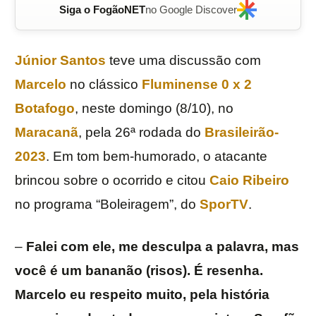
Siga o FogãoNET
no Google Discover
Júnior Santos
teve uma discussão com
Marcelo
no clássico
Fluminense
0 x 2
Botafogo
, neste domingo (8/10), no
Maracanã
, pela 26ª rodada do
Brasileirão-
2023
. Em tom bem-humorado, o atacante
brincou sobre o ocorrido e citou
Caio Ribeiro
no programa “Boleiragem”, do
SporTV
.
–
Falei com ele, me desculpa a palavra, mas
você é um bananão (risos). É resenha.
Marcelo eu respeito muito, pela história