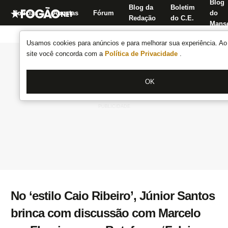
Blog
Blog da
Boletim
Notícias
Apostas
Fórum
do
Redação
do C.E.
Manse
Usamos cookies para anúncios e para melhorar sua experiência. Ao 
site você concorda com a
Política de Privacidade
.
OK
No ‘estilo Caio Ribeiro’, Júnior Santos
brinca com discussão com Marcelo