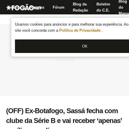
Blog
Blog da
Boletim
Notícias
Apostas
Fórum
do
Redação
do C.E.
Manse
Usamos cookies para anúncios e para melhorar sua experiência. Ao 
site você concorda com a
Política de Privacidade
.
OK
(OFF) Ex-Botafogo, Sassá fecha com
clube da Série B e vai receber ‘apenas’