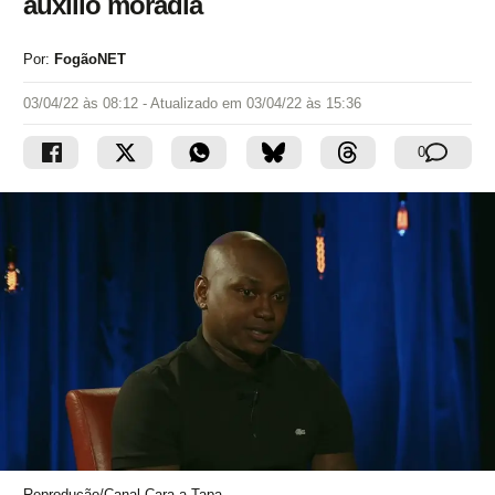
auxílio moradia
Por:
FogãoNET
03/04/22 às 08:12
- Atualizado em
03/04/22 às 15:36
0
Reprodução/Canal Cara a Tapa