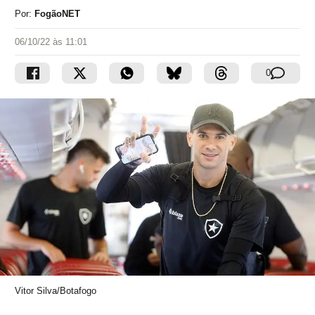
Por:
FogãoNET
06/10/22 às 11:01
0
Vitor Silva/Botafogo