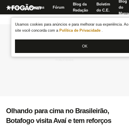
Blog
Blog da
Boletim
Notícias
Apostas
Fórum
do
Redação
do C.E.
Manse
Usamos cookies para anúncios e para melhorar sua experiência. Ao 
site você concorda com a
Política de Privacidade
.
OK
Olhando para cima no Brasileirão,
Botafogo visita Avaí e tem reforços