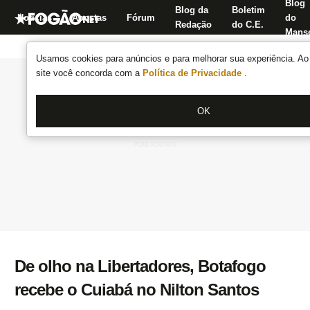
Blog
Blog da
Boletim
Notícias
Apostas
Fórum
do
Redação
do C.E.
Manse
Usamos cookies para anúncios e para melhorar sua experiência. Ao 
site você concorda com a
Política de Privacidade
.
OK
De olho na Libertadores, Botafogo
recebe o Cuiabá no Nilton Santos