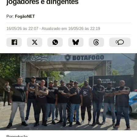
jogadores e dirigentes
Por:
FogãoNET
16/05/26 às 22:07
- Atualizado em
16/05/26 às 22:19
0
Reprodução