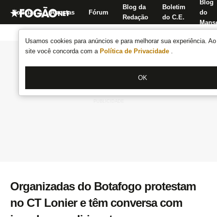
Blog
Blog da
Boletim
Notícias
Apostas
Fórum
do
Redação
do C.E.
Manse
Usamos cookies para anúncios e para melhorar sua experiência. Ao 
site você concorda com a
Política de Privacidade
.
OK
Organizadas do Botafogo protestam
no CT Lonier e têm conversa com