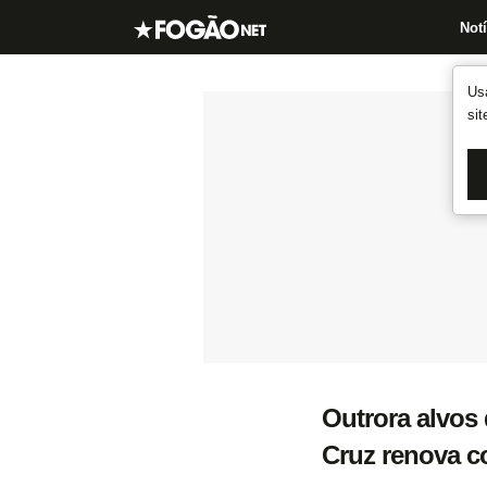
Notí
Us
si
Outrora alvos 
Cruz renova c