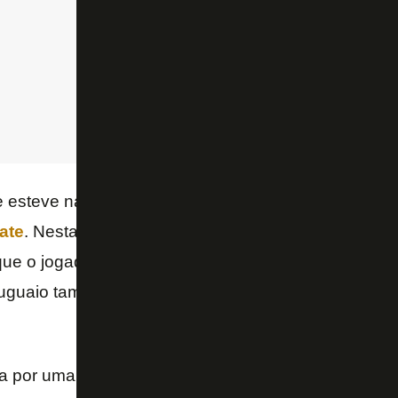
e esteve na mira do Botafogo no meio do ano é o me
ate
. Nesta quinta-feira, o repórter César Luis Merlo,
 que o jogador acertou a renovação do contrato com o
ruguaio também chegou a ser especulado no Palmeira
a por uma vaga na Libertadores, o Botafogo até ago