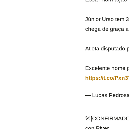
Júnior Urso tem 3
chega de graça a
Atleta disputado 
Excelente nome p
https://t.co/Pxn
— Lucas Pedros
🚨[CONFIRMADO] N
con River.