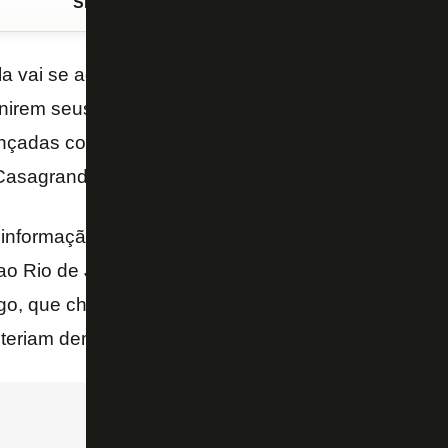
Siga o FogãoNET
no Google Discover
a vai se agitando novamente neste fim de ano, e o
inirem seus destinos. A começar pelo volante
Júnior
ançadas com o
Vasco
, segundo informam os jornalis
Casagrande, do SBT.
nformação, o volante já rescindiu o contrato com o
 ao Rio de Janeiro para fazer exames médicos e ass
ogo, que chegou a negociar com o clube americano e
teriam demonstrado interesse.