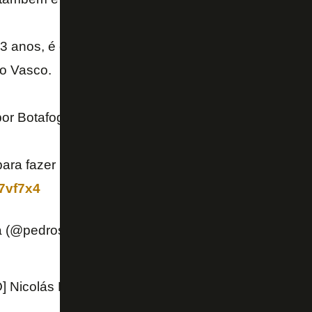
3 anos, é experiente, sabe o que é vestir camisa de
o Vasco.
por Botafogo e Cruzeiro também.
ara fazer parte de um elenco que está se formando
37vf7x4
a (@pedrosa)
November 10, 2022
icolás De la Cruz firmará entre hoy y mañana su 