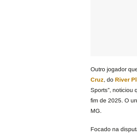
Outro jogador qu
Cruz
, do
River Pl
Sports”, noticiou
fim de 2025. O u
MG.
Focado na disput