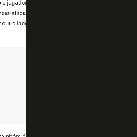
is jogadores para a próxima temporada: o volante M
meia-atacante Caio Vitor, do Volta Redonda, que che
 outro lado, o lateral-direito Saravia deixará o clube
também é extremamente relevante.