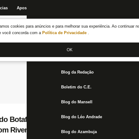
cias
Apostas
Fórum
Blog da Redação
Boletim do C.E.
Fechar menu principal
amos cookies para anúncios e para melhorar sua experiência. Ao continuar n
Notícias do Botafogo
te você concorda com a
Política de Privacidade
.
Fórum
OK
Jogos
Blog da Redação
Boletim do C.E.
Blog do Mansell
Blog do Léo Andrade
do Botafogo, Júnior Urso acerta com o Vas
om River Plate
Blog do Azambuja