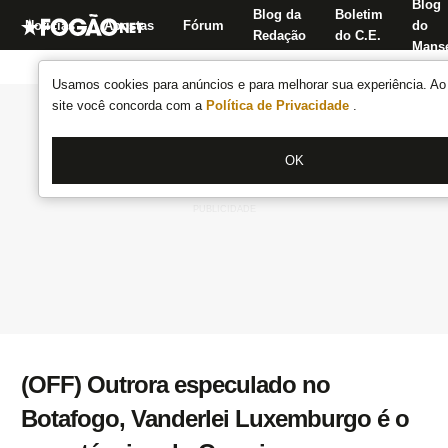
Blog
Blog da
Boletim
Notícias
Apostas
Fórum
do
Redação
do C.E.
Manse
Usamos cookies para anúncios e para melhorar sua experiência. Ao 
site você concorda com a
Política de Privacidade
.
OK
(OFF) Outrora especulado no
Botafogo, Vanderlei Luxemburgo é o