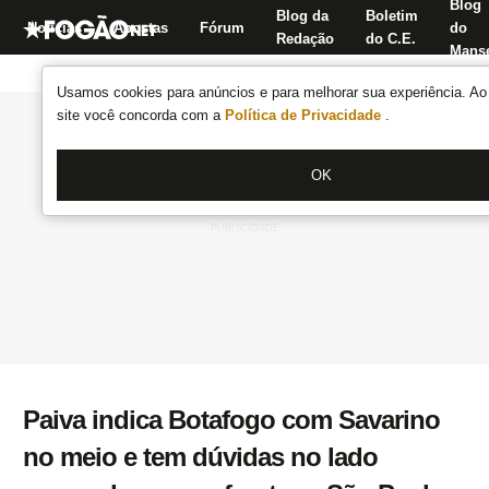
Blog
Blog da
Boletim
Notícias
Apostas
Fórum
do
Redação
do C.E.
Manse
Usamos cookies para anúncios e para melhorar sua experiência. Ao 
site você concorda com a
Política de Privacidade
.
OK
Paiva indica Botafogo com Savarino
no meio e tem dúvidas no lado