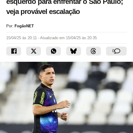
esquerdo para enfrentar o São Paulo;
veja provável escalação
Por:
FogãoNET
15/04/25 às 20:11
- Atualizado em
15/04/25 às 20:35
0