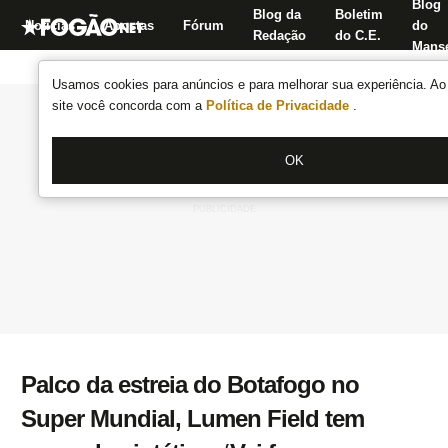
Blog
Blog da
Boletim
Notícias
Apostas
Fórum
do
Redação
do C.E.
Manse
Usamos cookies para anúncios e para melhorar sua experiência. Ao 
site você concorda com a
Política de Privacidade
.
OK
Palco da estreia do Botafogo no
Super Mundial, Lumen Field tem