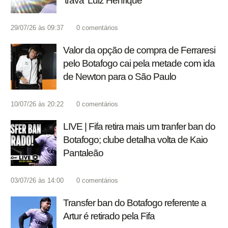
'trava' Luiz Henrique
29/07/26 às 09:37
0
comentários
Valor da opção de compra de Ferraresi
pelo Botafogo cai pela metade com ida
de Newton para o São Paulo
10/07/26 às 20:22
0
comentários
LIVE | Fifa retira mais um tranfer ban do
Botafogo; clube detalha volta de Kaio
Pantaleão
03/07/26 às 14:00
0
comentários
Transfer ban do Botafogo referente a
Artur é retirado pela Fifa