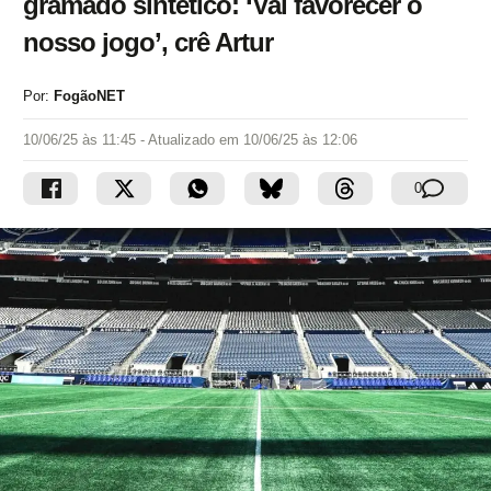
gramado sintético: ‘Vai favorecer o
nosso jogo’, crê Artur
Por:
FogãoNET
10/06/25 às 11:45
- Atualizado em
10/06/25 às 12:06
0