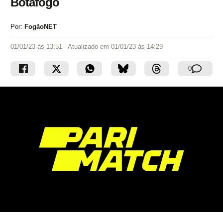
Botafogo
Por:
FogãoNET
01/01/23 às 13:51
- Atualizado em
01/01/23 às 14:29
0