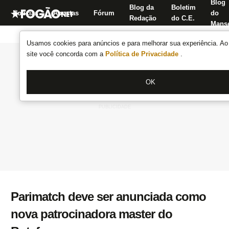
Blog
Blog da
Boletim
Notícias
Apostas
Fórum
do
Redação
do C.E.
Manse
Usamos cookies para anúncios e para melhorar sua experiência. Ao 
site você concorda com a
Política de Privacidade
.
OK
Parimatch deve ser anunciada como
nova patrocinadora master do