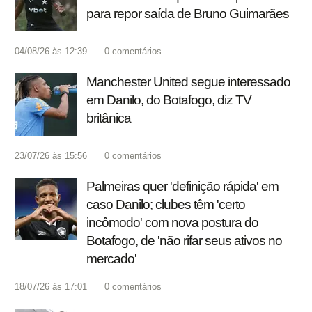
para repor saída de Bruno Guimarães
04/08/26 às 12:39
0
comentários
Manchester United segue interessado
em Danilo, do Botafogo, diz TV
britânica
23/07/26 às 15:56
0
comentários
Palmeiras quer 'definição rápida' em
caso Danilo; clubes têm 'certo
incômodo' com nova postura do
Botafogo, de 'não rifar seus ativos no
mercado'
18/07/26 às 17:01
0
comentários