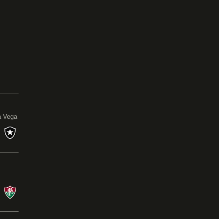
0
a Vega
s