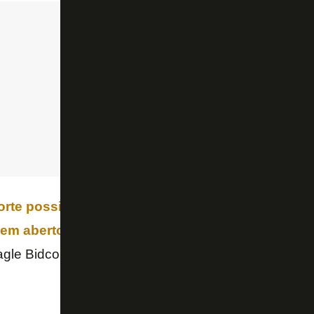
orte possibilitou o pagamento de direitos de im
em aberto
. A
SAF
do Botafogo está perto de ter 9
Eagle Bidco para a GDA Luma.