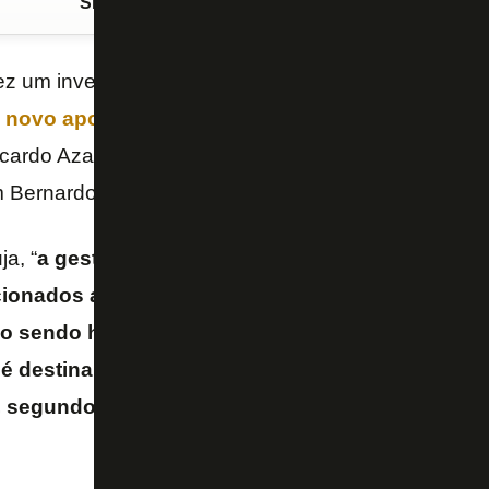
Siga o FogãoNET
no Google Discover
fez um investimento de US$ 14,3 milhões no
Botafo
m
novo aporte de US$ 10 milhões
. Parte do valor j
cardo Azambuja, do canal “
Fala
Fogão
” e colunista
Bernardo Gentile, do canal “
Arena
Alvinegra
“.
a, “
a gestão do Textor assumiu uma série de c
cionados ao pagamento de dívidas do clube socia
ão sendo honrada
“. Assim, “
diante desse cenário,
é destinar parte dos novos recursos para quitar
 segundo pessoas que consultei, ficaram em abe