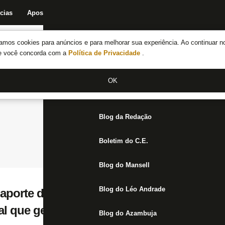
cias
Apostas
Fórum
Blog da Redação
Boletim do C.E.
Fechar menu principal
amos cookies para anúncios e para melhorar sua experiência. Ao continuar n
Notícias do Botafogo
te você concorda com a
Política de Privacidade
.
Fórum
OK
Jogos
Blog da Redação
Boletim do C.E.
Blog do Mansell
Blog do Léo Andrade
aporte da GDA deve ser destinada a quitar
l que gestão anterior deixou em aberto
Blog do Azambuja