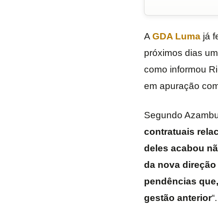
A
GDA Luma
já 
próximos dias u
como informou Ri
em apuração com 
Segundo Azambuj
contratuais rela
deles acabou n
da nova direção 
pendências que,
gestão anterior
“.