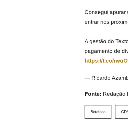
Consegui apurar 
entrar nos próxim
A gestão do Text
pagamento de dív
https://t.co/rw
— Ricardo Azam
Fonte:
Redação F
Botafogo
GDA