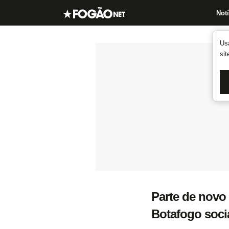
Notí
Us
si
Parte de novo 
Botafogo socia