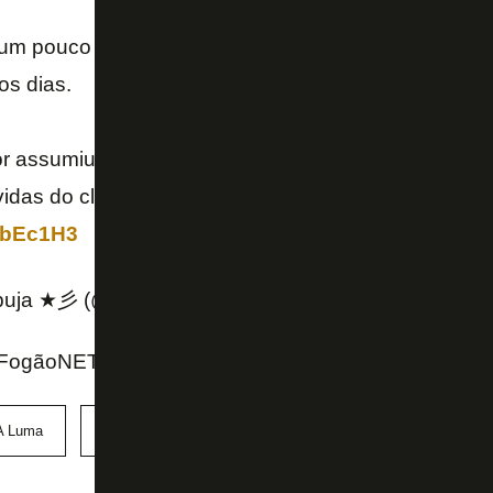
um pouco mais sobre os planos para os US$ 10 mi
os dias.
or assumiu uma série de compromissos contratuais 
idas do clube social, mas boa parte deles acabou
uObEc1H3
buja ★彡 (@ricardoazambuja)
July 3, 2026
ogãoNET, X do Ricardo Azambuja e Bernardo Gent
 Luma
SAF