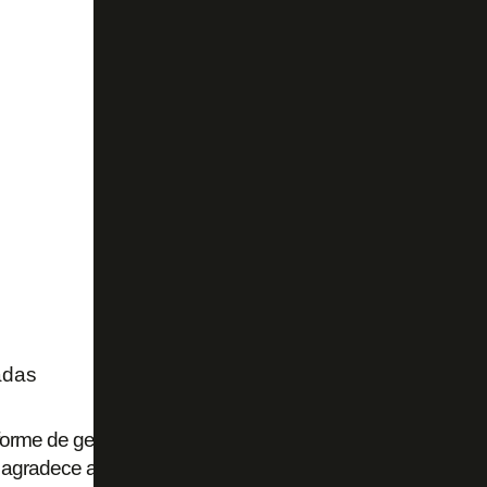
adas
orme de gestão, SAF Botafogo celebra avanços em plano 
e agradece apoio da GDA Luma