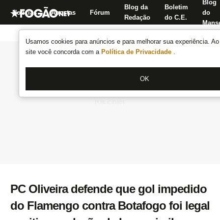
Blog
Blog da
Boletim
Notícias
Apostas
Fórum
do
Redação
do C.E.
Manse
Usamos cookies para anúncios e para melhorar sua experiência. Ao 
site você concorda com a
Política de Privacidade
.
OK
PC Oliveira defende que gol impedido
do Flamengo contra Botafogo foi legal