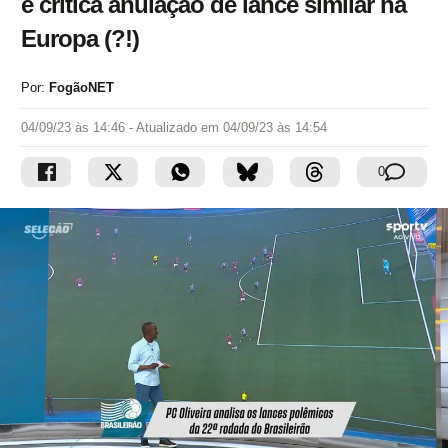
e critica anulação de lance similar na
Europa (?!)
Por:
FogãoNET
04/09/23 às 14:46
- Atualizado em
04/09/23 às 14:54
0