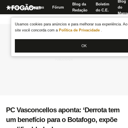
Blog
Blog da
Boletim
Notícias
Apostas
Fórum
do
Redação
do C.E.
Manse
Usamos cookies para anúncios e para melhorar sua experiência. Ao 
site você concorda com a
Política de Privacidade
.
OK
PC Vasconcellos aponta: ‘Derrota tem
um benefício para o Botafogo, expõe