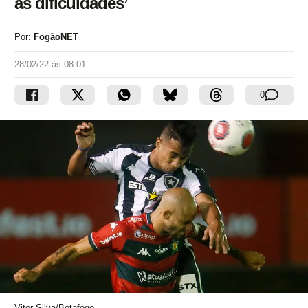
as dificuldades’
Por:
FogãoNET
28/02/22 às 08:01
0
Vitor Silva/Botafogo