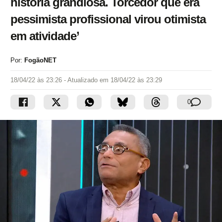
história grandiosa. Torcedor que era
pessimista profissional virou otimista
em atividade’
Por:
FogãoNET
18/04/22 às 23:26
- Atualizado em
18/04/22 às 23:29
0