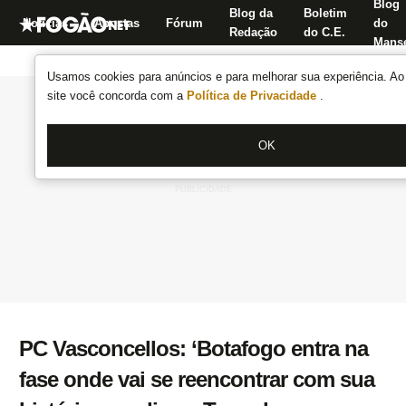
Blog
Blog da
Boletim
Notícias
Apostas
Fórum
do
Redação
do C.E.
Manse
Usamos cookies para anúncios e para melhorar sua experiência. Ao 
site você concorda com a
Política de Privacidade
.
OK
PC Vasconcellos: ‘Botafogo entra na
fase onde vai se reencontrar com sua