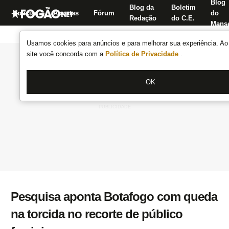
Blog
Blog da
Boletim
Notícias
Apostas
Fórum
do
Redação
do C.E.
Manse
Usamos cookies para anúncios e para melhorar sua experiência. Ao 
site você concorda com a
Política de Privacidade
.
OK
Pesquisa aponta Botafogo com queda
na torcida no recorte de público