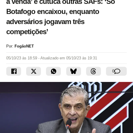
à venda’ e cutuca outras SAFs: ‘Só
Botafogo encaixou, enquanto
adversários jogavam três
competições’
Por:
FogãoNET
05/10/23 às 18:59
- Atualizado em
05/10/23 às 19:31
0