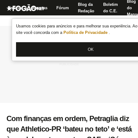
Blog
Blog da
Boletim
Notícias
Apostas
Fórum
do
Redação
do C.E.
Manse
Usamos cookies para anúncios e para melhorar sua experiência. Ao 
site você concorda com a
Política de Privacidade
.
OK
Com finanças em ordem, Petraglia diz
que Athletico-PR ‘bateu no teto’ e ‘está