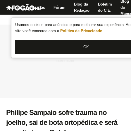
Blog
Blog da
Boletim
Notícias
Apostas
Fórum
do
Redação
do C.E.
Manse
Usamos cookies para anúncios e para melhorar sua experiência. Ao 
site você concorda com a
Política de Privacidade
.
OK
Philipe Sampaio sofre trauma no
joelho, sai de bota ortopédica e será