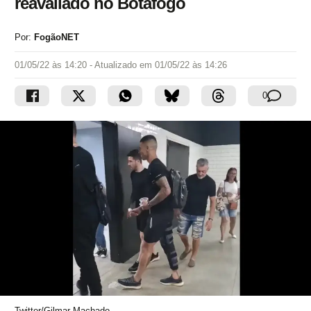
reavaliado no Botafogo
Por:
FogãoNET
01/05/22 às 14:20
- Atualizado em
01/05/22 às 14:26
0
Twitter/Gilmar Machado