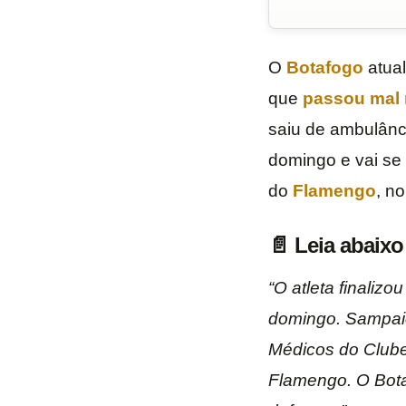
O
Botafogo
atual
que
passou mal 
saiu de ambulânci
domingo e vai se 
do
Flamengo
, n
📄 Leia abaix
“O atleta finaliz
domingo. Sampaio
Médicos do Clube.
Flamengo.
O Bota