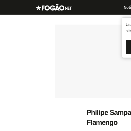
Notí
Us
si
Philipe Sampai
Flamengo