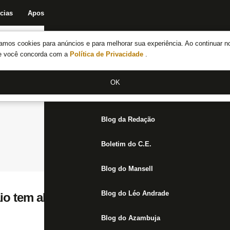
cias
Apostas
Fórum
Blog da Redação
Boletim do C.E.
Fechar menu principal
amos cookies para anúncios e para melhorar sua experiência. Ao continuar n
Notícias do Botafogo
te você concorda com a
Política de Privacidade
.
Fórum
OK
Jogos
Blog da Redação
Boletim do C.E.
Blog do Mansell
Blog do Léo Andrade
o tem alta em hospital, mas desfalca Bota
Blog do Azambuja