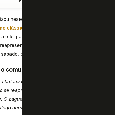
Siga o FogãoNET
no Google Discover
izou neste domingo (19/2) a situação do zagueiro
P
no clássico com o Vasco (
episódio de síndrome 
a e foi para hospital realizar exames. O jogador rec
reapresentar no clube terça-feira. No entanto, será 
o sábado, pela nona rodada do
Campeonato Carioc
o o comunicado da assessoria de imprensa
ou a bateria de exames e recebeu alta hospitalar na 
 se reapresentará na próxima terça-feira para reav
 O zagueiro não estará disponível para o jogo dian
fogo agradece o apoio de todos e deseja plena sa