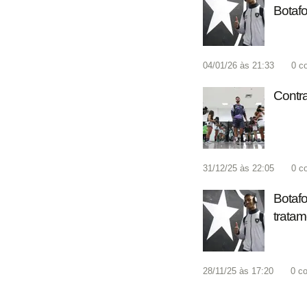
Botafo
04/01/26 às 21:33
0
c
Contra
31/12/25 às 22:05
0
c
Botafo
trata
28/11/25 às 17:20
0
co