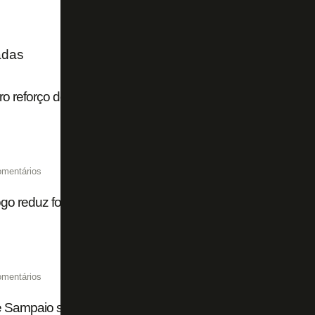
adas
ro reforço do Botafogo na era SAF, Philipe Sampaio tem n
omentários
go reduz folha salarial em cerca de R$ 4 milhões após saí
omentários
e Sampaio se despede: ‘Sempre estarei na torcida. Obrigad