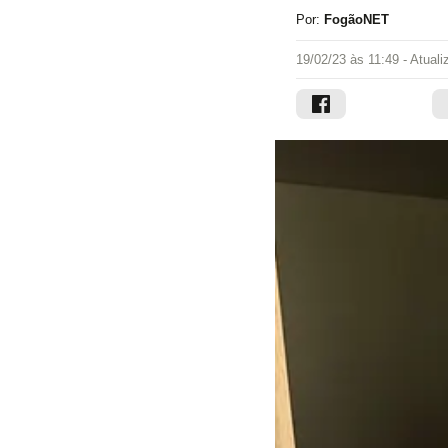
Por:
FogãoNET
19/02/23 às 11:49
- Atual