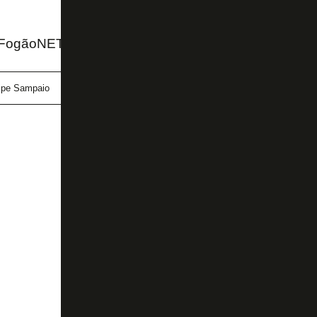
 FogãoNET
lipe Sampaio