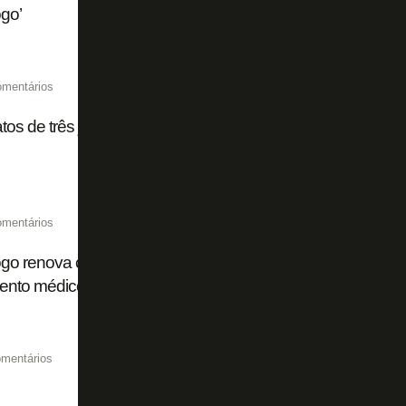
go’
omentários
tos de três jogadores do Botafogo se encerram nesta quart
omentários
go renova contrato com Philipe Sampaio até dezembro para
mento médico
mentários