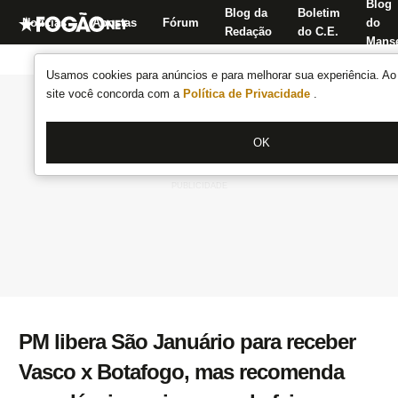
Blog
Blog da
Boletim
Notícias
Apostas
Fórum
do
Redação
do C.E.
Manse
Usamos cookies para anúncios e para melhorar sua experiência. Ao 
site você concorda com a
Política de Privacidade
.
OK
PM libera São Januário para receber
Vasco x Botafogo, mas recomenda