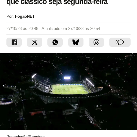
que clássico seja segunda-feira
Por:
FogãoNET
27/10/23 às 20:48
- Atualizado em
27/10/23 às 20:54
0
Reprodução/Premiere