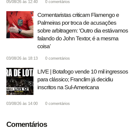
05/08/26 às 12:40
0
comentários
Comentaristas criticam Flamengo e
Palmeiras por troca de acusações
sobre arbitragem: ‘Outro dia estávamos
falando do John Textor, é a mesma
coisa’
03/08/26 às 18:13
0
comentários
LIVE | Botafogo vende 10 mil ingressos
para clássico; Franclim já decidiu
inscritos na Sul-Americana
03/08/26 às 14:00
0
comentários
Comentários