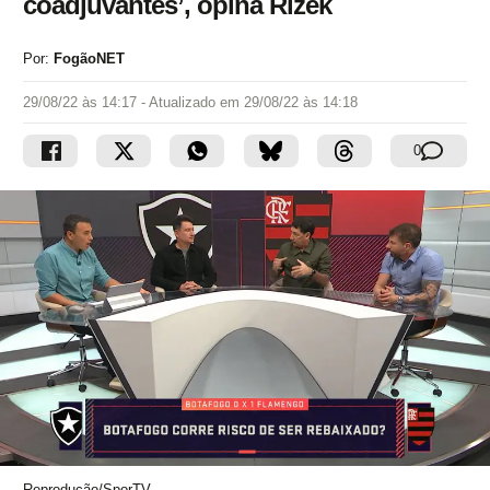
coadjuvantes’, opina Rizek
Por:
FogãoNET
29/08/22 às 14:17
- Atualizado em
29/08/22 às 14:18
0
Reprodução/SporTV