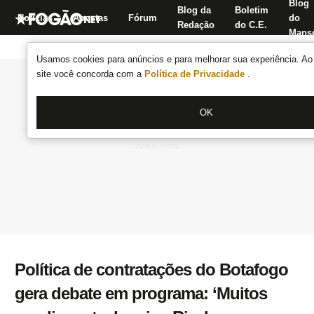
Blog
Blog da
Boletim
Notícias
Apostas
Fórum
do
Redação
do C.E.
Manse
Usamos cookies para anúncios e para melhorar sua experiência. Ao 
site você concorda com a
Política de Privacidade
.
OK
Política de contratações do Botafogo
gera debate em programa: ‘Muitos