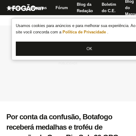
Blog
Blog da
Boletim
Notícias
Apostas
Fórum
do
Redação
do C.E.
Manse
Usamos cookies para anúncios e para melhorar sua experiência. Ao 
site você concorda com a
Política de Privacidade
.
OK
Por conta da confusão, Botafogo
receberá medalhas e troféu de