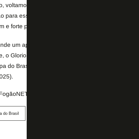
, voltamos ao trabalho com muita intensidade e tem
o para esse duelo contra o Vasco. O nosso time co
 e forte para essa partida decisiva – garantiu.
ende um aproveitamento de 100% em jogos de mata
, o Glorioso passou por Aurora e Red Bull Bragantin
opa do Brasil-2024), Palmeiras e Peñarol (Libertador
025).
FogãoNET e GE
 do Brasil
Mateo Ponte
Vasco