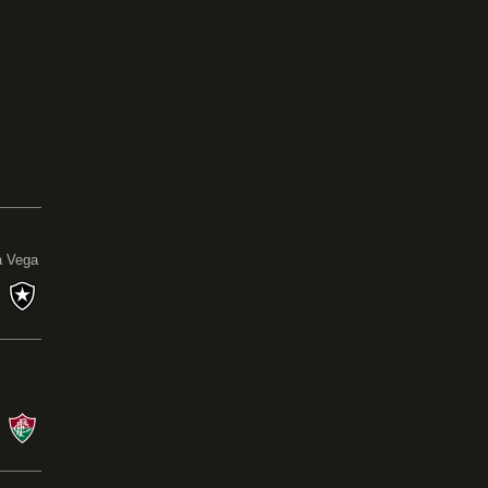
0
a Vega
s