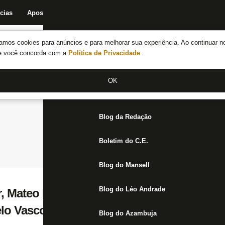
cias
Apostas
Fórum
Blog da Redação
Boletim do C.E.
Fechar menu principal
amos cookies para anúncios e para melhorar sua experiência. Ao continuar n
Notícias do Botafogo
te você concorda com a
Política de Privacidade
.
Fórum
OK
Jogos
Blog da Redação
Boletim do C.E.
Blog do Mansell
Blog do Léo Andrade
ar, Mateo Ponte conta com apoio da torcid
lo Vasco: ‘Precisamos fazer valer nossa fo
Blog do Azambuja