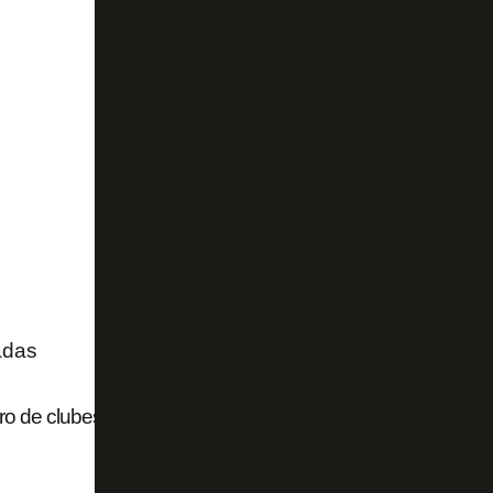
adas
 de clubes em recuperação judicial no Brasil chega a 37; v