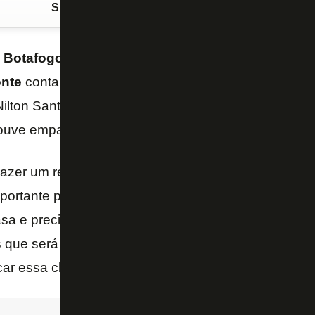
Siga o FogãoNET
no Google Discover
o
Botafogo
devido à participação de Vitinho no jogo 
nte
conta com o apoio da torcida para superar o
Va
 Nilton Santos, e garantir uma vaga nas semifinais d
houve empate em 1 a 1 em São Januário.
zer um resultado que nos dá a chance de classifica
mportante para um jogo tão difícil como esse, um cl
sa e precisamos fazer valer essa nossa força dentro
que será casa cheia, o apoio da nossa torcida será
ar essa classificação – disse Ponte ao “GE”.