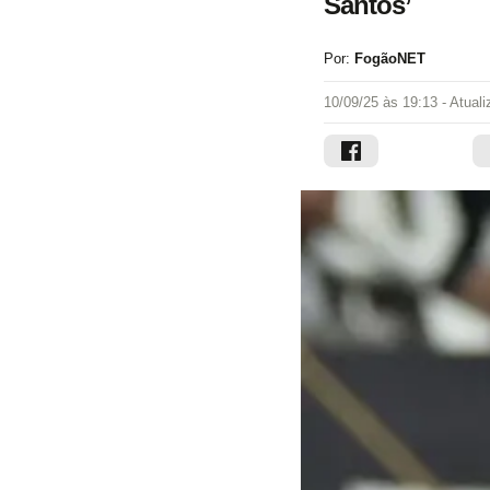
Santos’
Por:
FogãoNET
10/09/25 às 19:13
- Atual