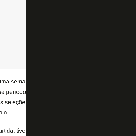
uma semana de preparação em meio à data Fifa, ap
e período com Savarino, Vitinho, Montoro e Jordan 
 seleções. O período de treinos com Davide Ancelot
aio.
artida, tivemos alguns dias de folga que nos ajudar