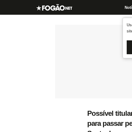
Notí
Us
si
Possível titul
para passar pe