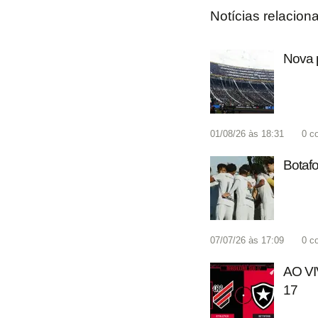
Notícias relacion
Nova p
01/08/26 às 18:31
0
c
Botafo
07/07/26 às 17:09
0
c
AO VIV
17