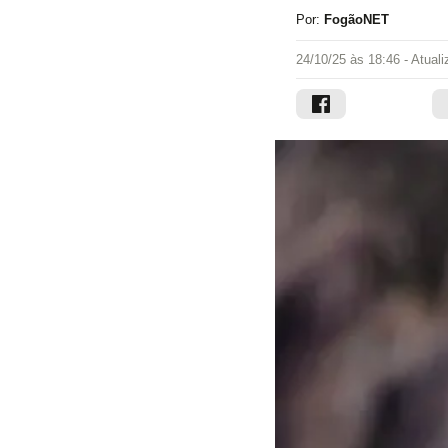
Por:
FogãoNET
24/10/25 às 18:46
- Atual