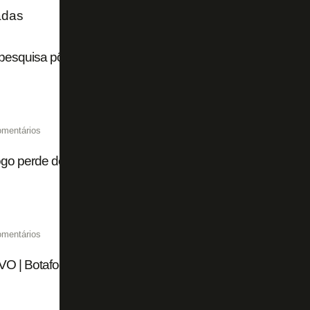
adas
esquisa põe torcida do Botafogo em 12º lugar no Brasil
omentários
go perde de virada para o Athletico-PR pelo Campeonato B
omentários
O | Botafogo visita o Athletico-PR em jogo pelo Campeona