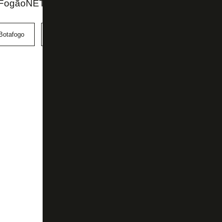
FogãoNET e Trétis
Botafogo
Mastriani