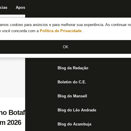
cias
Apostas
Fórum
Blog da Redação
Boletim do C.E.
Fechar menu principal
amos cookies para anúncios e para melhorar sua experiência. Ao continuar n
Notícias do Botafogo
te você concorda com a
Política de Privacidade
.
Fórum
OK
Jogos
Blog da Redação
Boletim do C.E.
Blog do Mansell
Blog do Léo Andrade
o Botafogo por Davide, Mastriani deve ret
em 2026
Blog do Azambuja