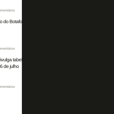
omentários
o do Botafogo, Dantas tem contratação encaminhada pelo 
omentários
vulga tabela do Brasileirão pós-Copa do Mundo e marca 
6 de julho
omentários