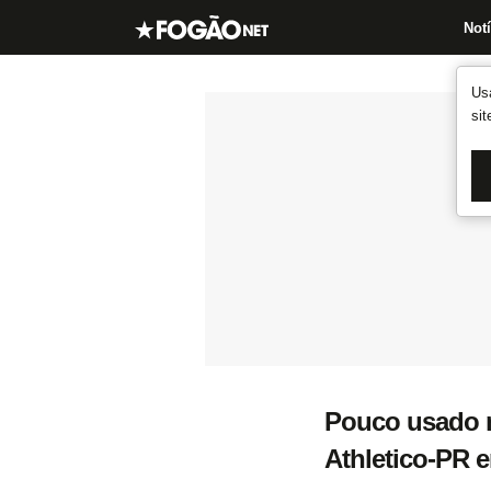
Notí
Us
si
Pouco usado n
Athletico-PR 