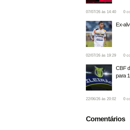
07/07/26 às 14:40
0
c
Ex-alv
02/07/26 às 19:29
0
c
CBF di
para 1
22/06/26 às 20:02
0
c
Comentários