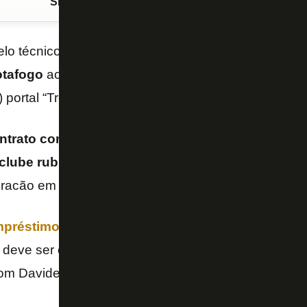
Siga o FogãoNET
no Google Discover
elo técnico
Davide
Ancelotti
, o centroavante
Mastri
tafogo
ao
Athletico-PR
ao fim da temporada 2025,
) portal “Trétis”, que cobre o Furacão.
ntrato com o Athletico-PR até o fim de 2026 e de
 clube rubro-negro em janeiro, a menos que surj
racão em 2024 por R$ 9,8 milhões do
América-MG
.
mpréstimo de Mastriani com o Botafogo tem uma
 deve ser exercida. O uruguaio fez apenas 16 jogos 
om Davide, foram só 38 minutos em campo até aqui.